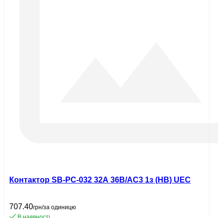
Контактор SB-РC-032 32А 36В/АС3 1з (НВ) UEC
707.40
грн/за одиницю
В наявності