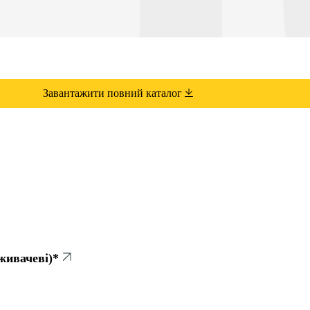
Завантажити повний каталог
живачеві)*