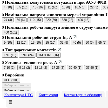
Номінальна комутована потужність при AC-3 400В,
0
4
(
10
)
5.5
(
10
)
7.5
(
10
)
11
(
10
)
15
(
8
)
18.5
(
5
)
22
(
3
)
30
Номінальна напруга живлення мережі управління U
0
24
(
4
)
36
(
6
)
110
(
15
)
220
(
39
)
380
(
22
)
400
(
15
)
Номінальна робоча напруга змінного струму частот
0
400
(
101
)
Номінальний робочий струм In, А
0
9
(
10
)
12
(
10
)
18
(
10
)
25
(
10
)
32
(
8
)
40
(
5
)
50
(
3
)
65
(
3
)
Тип додаткових контактів
0
1NC
(
15
)
1NO
(
24
)
1NO+1NC
(
16
)
Уставка теплового реле, А
0
7-10
(
2
)
9-13
(
2
)
12-18
(
2
)
17-25
(
2
)
30-40
(
1
)
37-50
(
1
)
Виробник
0
UEC
(
101
)
Виберіть фільтри
Виберіть фільтри
Контактори UEC
Контактори
Контактори в оболонці