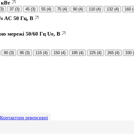
 кВт
(
3
)
37
(
3
)
45
(
3
)
55
(
4
)
75
(
4
)
90
(
4
)
110
(
4
)
132
(
4
)
160
(
s AC 50 Гц, В
ою мережі 50/60 Гц Ue, В
80
(
3
)
95
(
3
)
115
(
4
)
150
(
4
)
185
(
4
)
225
(
4
)
265
(
4
)
330
(
Контактори реверсивні