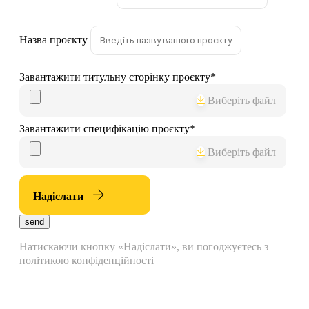
Назва проєкту
Завантажити титульну сторінку проєкту
*
Виберіть файл
Завантажити специфікацію проєкту
*
Виберіть файл
Надіслати
send
Натискаючи кнопку «Надіслати», ви погоджуєтесь з
політикою конфіденційності