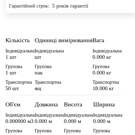
5 років гарантії
Гарантійний строк:
Кількість
Одиниці вимірювання
Вага
Індивідуальна
Індивідуальна
Індивідуальна
1 шт
шт
0.000 кг
Групова
Групова
Групова
1 шт
пак
0.000 кг
Транспортна
Транспортна
Транспортна
50 шт
ящ
18.000 кг
Об'єм
Довжина
Висота
Ширина
Індивідуальна
Індивідуальна
Індивідуальна
Індивідуальна
0.000000 м3
0.000 м
0.000 м
0.000 м
Групова
Групова
Групова
Групова