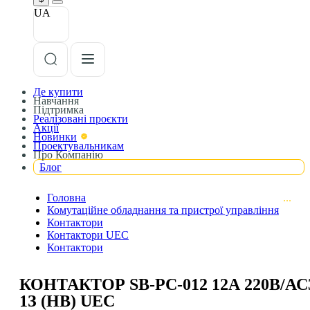
UA
Де купити
Навчання
Підтримка
Реалізовані проєкти
Акції
Новинки
Проектувальникам
Про Компанію
Блог
Головна
Комутаційне обладнання та пристрої управління
Контактори
Контактори UEC
Контактори
КОНТАКТОР SB-РC-012 12А 220В/АС
1З (НВ) UEC