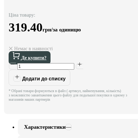
Ціна товару:
319.40
грн/за одиницю
Немає в наявності
Де купити?
Додати до списку
* Обрані товари формуються в файл ( артикул, найменування, кількість)
з можливістю завантаження цього файлу для подальшої покупки в одному з
магазинів наших партнерів
Характеристики