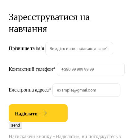
Зареєструватися на
навчання
Прізвище та імʼя
Контактний телефон
*
Електронна адреса
*
Надіслати
send
Натискаючи кнопку «Надіслати», ви погоджуєтесь з