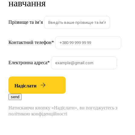
навчання
Прізвище та імʼя
Контактний телефон
*
Електронна адреса
*
Надіслати
send
Натискаючи кнопку «Надіслати», ви погоджуєтесь з
політикою конфіденційності