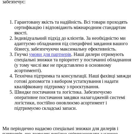
забезпечує:
Гарантовану якість та надійність. Всі товари проходять
сертифікацію і відповідають міжнародним стандартам
якості.
Індивідуальний підхід до клієнтів. За необхідністю ми
адаптуємо обладнання під специфічні завдання вашого
бізнесу, забезпечуючи максимальну ефективність.
Гнучкі
умови для партнерів
. Наші дилери отримують
спеціальні знижки та пріоритет у постачанні обладнання
(у тому числі яке не представлено в основному
асортименті).
Технічна підтримка та консультації. Наші фахівці завжди
готові допомогти з вибором устаткування і надати
кваліфіковану підтримку з проєктування.
Швидке постачання та логістика. Забезпечуємо
оперативне постачання завдяки налагодженій системі
логістики, постійно оновлюємо асортимент і
підтримуємо складські запаси.
Ми періодично надаємо спеціальні знижки для дилерів і
партнерів, що дозволяє вигідно співпрацювати з нашою