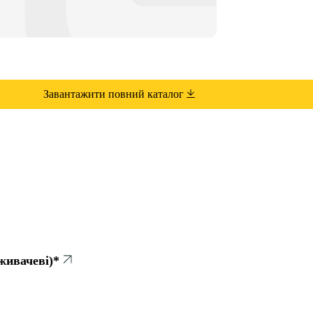
Завантажити повний каталог
живачеві)*