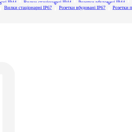
сні ІР44
Вилки стаціонарні ІР44
Розетки вбудовані IP44
Вилки стаціонарні ІР67
Розетки вбудовані IP67
Розетки п