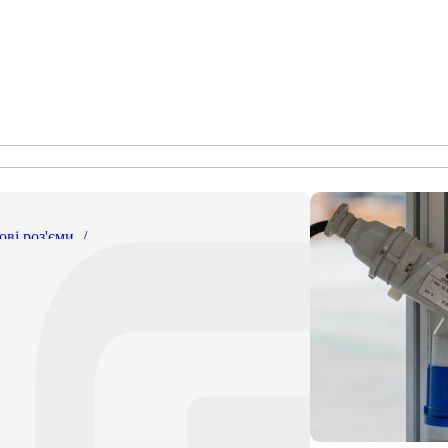
ові роз'єми
/
 GEWISS