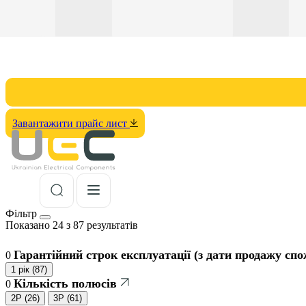
Завантажити прайс лист
Фільтр
Показано 24 з 87 результатів
Гарантійний строк експлуатації (з дати продажу спо
0
1 рік
(
87
)
Кількість полюсів
0
2P
(
26
)
3P
(
61
)