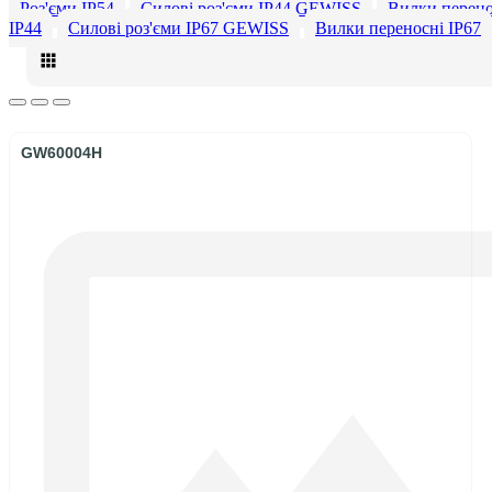
Роз'єми IP54
Силові роз'єми IP44 GEWISS
Вилки перено
ІР44
Силові роз'єми IP67 GEWISS
Вилки переносні ІР67
GW60004H