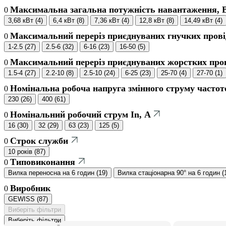
Максимальна загальна потужність навантаження, 
0
3,68 кВт
(
4
)
6,4 кВт
(
8
)
7,36 кВт
(
4
)
12,8 кВт
(
8
)
14,49 кВт
(
4
)
Максимальний переріз приєднуваних гнучких прові
0
1-2.5
(
27
)
2.5-6
(
32
)
6-16
(
23
)
16-50
(
5
)
Максимальний переріз приєднуваних жорстких пров
0
1.5-4
(
27
)
2.2-10
(
8
)
2.5-10
(
24
)
6-25
(
23
)
25-70
(
4
)
27-70
(
1
)
Номінальна робоча напруга змінного струму частот
0
230
(
26
)
400
(
61
)
Номінальний робочий струм In, А
0
16
(
30
)
32
(
29
)
63
(
23
)
125
(
5
)
Строк служби
0
10 років
(
87
)
Типовиконання
0
Вилка переносна на 6 годин
(
19
)
Вилка стаціонарна 90° на 6 годин
(
Виробник
0
GEWISS
(
87
)
Виберіть фільтри
Виберіть фільтри