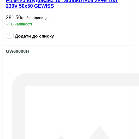
Розетка вбудована 10° Schuko IP54 2P+E 16A
230V 50x50 GEWISS
281.50
грн/за одиницю
В наявності
Додати до списку
GW60008H