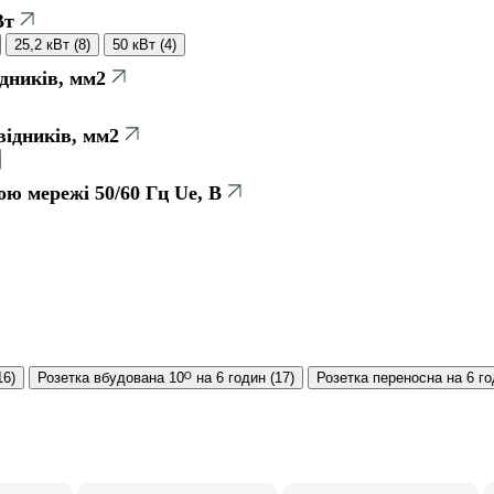
Вт
25,2 кВт
(
8
)
50 кВт
(
4
)
дників, мм2
ідників, мм2
ою мережі 50/60 Гц Ue, В
16
)
Розетка вбудована 10ᴼ на 6 годин
(
17
)
Розетка переносна на 6 г