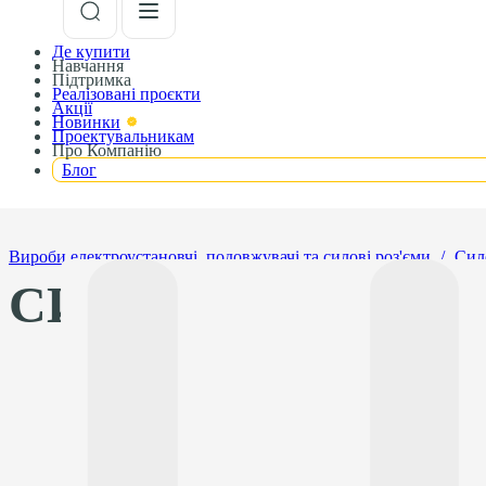
Де купити
Навчання
Підтримка
Реалізовані проєкти
Акції
Новинки
Проектувальникам
Про Компанію
Блог
Вироби електроустановчі, подовжувачі та силові роз'єми
/
Сил
СИЛОВІ РОЗ'ЄМИ