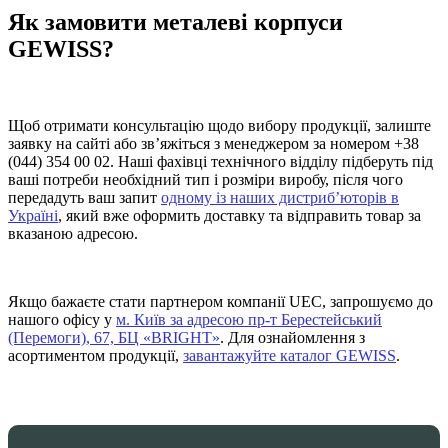
Як замовити металеві корпуси
GEWISS?
Щоб отримати консультацію щодо вибору продукції, залиште
заявку на сайті або зв’яжіться з менеджером за номером +38
(044) 354 00 02. Наші фахівці технічного відділу підберуть під
ваші потреби необхідний тип і розміри виробу, після чого
передадуть ваш запит
одному із наших дистриб’юторів в
Україні
, який вже оформить доставку та відправить товар за
вказаною адресою.
Якщо бажаєте стати партнером компанії UEC, запрошуємо до
нашого офісу у
м. Київ за адресою пр-т Берестейський
(Перемоги), 67, БЦ «BRIGHT»
. Для ознайомлення з
асортиментом продукції,
завантажуйте каталог GEWISS
.