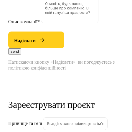
Опис компанії
*
Надіслати
send
Натискаючи кнопку «Надіслати», ви погоджуєтесь з
політикою конфіденційності
Зареєструвати проєкт
Прізвище та імʼя