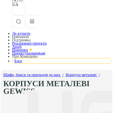
UA
Де купити
Навчання
Підтримка
Реалізовані проєкти
Акції
Новинки
Проектувальникам
Про Компанію
Блог
Шафи, бокси та приладдя до них
/
Корпуси металеві
/
КОРПУСИ МЕТАЛЕВІ
GEWISS