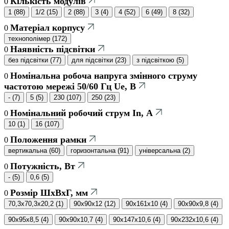
Кількість модулів
0
1
(
88
)
1/2
(
15
)
2
(
88
)
3
(
4
)
4
(
52
)
6
(
49
)
8
(
32
)
Матеріал корпусу
0
технополімер
(
172
)
Наявність підсвітки
0
без підсвітки
(
77
)
для підсвітки
(
23
)
з підсвіткою
(
5
)
Номінальна робоча напруга змінного струму
0
частотою мережі 50/60 Гц Ue, В
-
(
7
)
5
(
5
)
230
(
107
)
250
(
23
)
Номінальний робочий струм In, А
0
10
(
1
)
16
(
107
)
Положення рамки
0
вертикальна
(
60
)
горизонтальна
(
91
)
універсальна
(
2
)
Потужність, Вт
0
-
(
5
)
0,6
(
5
)
Розмір ШхВхГ, мм
0
70,3x70,3x20,2
(
1
)
90x90x12
(
12
)
90x161x10
(
4
)
90x90x9,8
(
4
)
90x95x8,5
(
4
)
90x90x10,7
(
4
)
90x147x10,6
(
4
)
90x232x10,6
(
4
)