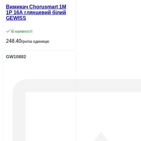
Вимикач Chorusmart 1М
1P 16A глянцевий білий
GEWISS
В наявності
248.40
грн/за одиницю
GW10882