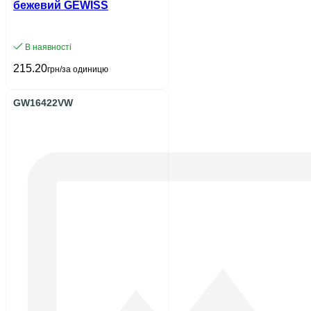
бежевий GEWISS
В наявності
215.20
грн/за одиницю
GW16422VW