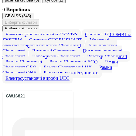
розетка силова
(
3
)
супорт
(
2
)
Виробник
0
GEWISS
(
345
)
Виберіть фільтри
Виберіть фільтри
Електроустановчі вироби GEWISS
Система 27 COMBI та
SYSTEM
Система CHORUSMART
Модульні
електроустановчі пристрої Chorusmart
Інші пристрої
Chorusmart
Вимикачі Chorusmart
Вимикачі кнопкові
Chorusmart
Перемикачі Chorusmart
Розетки Chorusmart
Рамки Chorusmart
Рамки Chorusmart EGO
Рамки
Chorusmart GEO
Рамки Chorusmart LUX
Рамки
Chorusmart ONE
Рамки монтажні/суппорти
Електроустановчі вироби UEC
GW16821