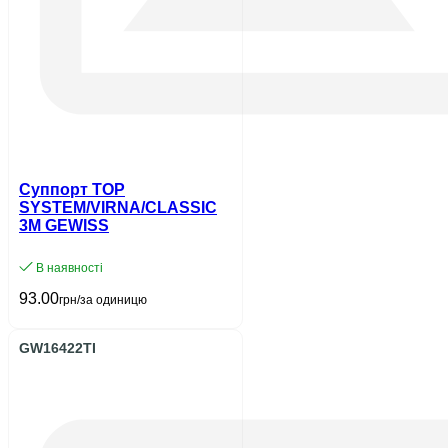
Суппорт TOP
SYSTEM/VIRNA/CLASSIC
3M GEWISS
В наявності
93.00
грн/за одиницю
GW16422TI