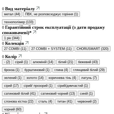
Вид матеріалу
0
метал
(
44
)
ПВХ, не розповсюджує горіння
(
1
)
технополімер
(
133
)
Гарантійний строк експлуатації (з дати продажу
0
споживачеві)*
1 рік
(
344
)
Колекція
0
27 COMBI
(
11
)
27 COMBI + SYSTEM
(
11
)
CHORUSMART
(
320
)
Колір
0
-
(
2
)
cірий
(
1
)
алюміній
(
14
)
білий
(
21
)
бежевий
(
43
)
бронза
(
1
)
бурштиновий
(
1
)
глина
(
4
)
глянцевий білий
(
29
)
зелений
(
1
)
золото
(
14
)
коричнева тінь
(
4
)
латунь
(
7
)
сірий
(
17
)
сірий/ прозорий
(
1
)
сірий/димчастий
(
1
)
сатиновий білий
(
41
)
сатиновий чорний
(
13
)
синій
(
1
)
слонова кістка
(
22
)
сталь
(
4
)
титан
(
41
)
червоний
(
2
)
чорний
(
60
)