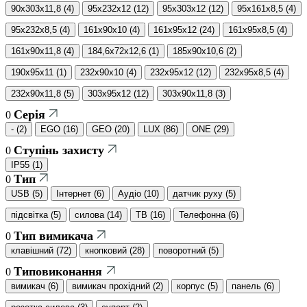
90x303x11,8
(
4
)
95x232x12
(
12
)
95x303x12
(
12
)
95x161x8,5
(
4
)
95x232x8,5
(
4
)
161x90x10
(
4
)
161x95x12
(
24
)
161x95x8,5
(
4
)
161x90x11,8
(
4
)
184,6x72x12,6
(
1
)
185x90x10,6
(
2
)
190x95x11
(
1
)
232x90x10
(
4
)
232x95x12
(
12
)
232x95x8,5
(
4
)
232x90x11,8
(
5
)
303x95x12
(
12
)
303x90x11,8
(
3
)
Серія
0
-
(
2
)
EGO
(
16
)
GEO
(
20
)
LUX
(
86
)
ONE
(
29
)
Ступінь захисту
0
IP55
(
1
)
Тип
0
USB
(
5
)
Інтернет
(
6
)
Аудіо
(
10
)
датчик руху
(
5
)
підсвітка
(
5
)
силова
(
14
)
ТВ
(
16
)
Телефонна
(
6
)
Тип вимикача
0
клавішний
(
72
)
кнопковий
(
28
)
поворотний
(
5
)
Типовиконання
0
вимикач
(
6
)
вимикач прохідний
(
2
)
корпус
(
5
)
панель
(
6
)