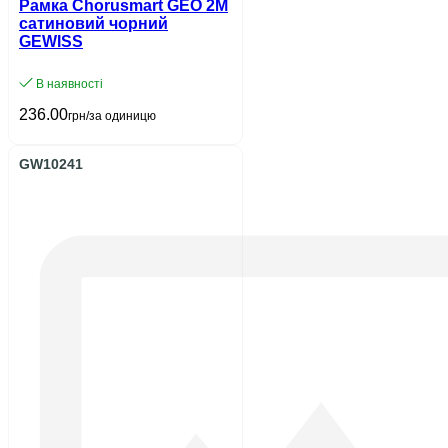
Рамка Chorusmart GEO 2M
сатиновий чорний
GEWISS
В наявності
236.00
грн/за одиницю
GW10241