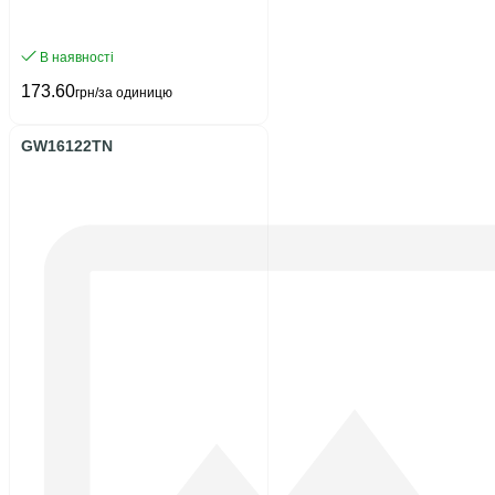
В наявності
173.60
грн/за одиницю
GW16122TN