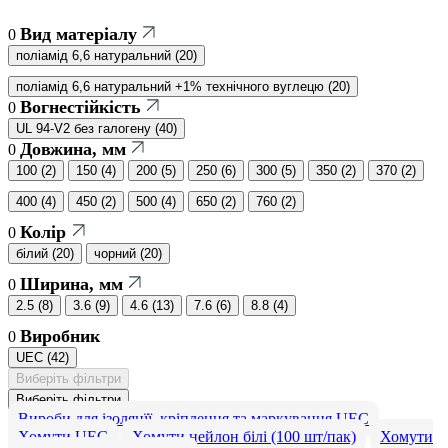
Вид матеріалу
0
поліамід 6,6 натуральний
(
20
)
поліамід 6,6 натуральний +1% технічного вуглецю
(
20
)
Вогнестійкість
0
UL 94-V2 без галогену
(
40
)
Довжина, мм
0
100
(
2
)
150
(
4
)
200
(
5
)
250
(
6
)
300
(
5
)
350
(
2
)
370
(
2
)
400
(
4
)
450
(
2
)
500
(
4
)
650
(
2
)
760
(
2
)
Колір
0
білий
(
20
)
чорний
(
20
)
Ширина, мм
0
2.5
(
8
)
3.6
(
9
)
4.6
(
13
)
7.6
(
6
)
8.8
(
4
)
Виробник
0
UEC
(
42
)
Виберіть фільтри
Виберіть фільтри
Вироби для ізоляцїї, кріплення та маркування UEC
Хомути UEC
Хомути нейлон білі (100 шт/пак)
Хомути