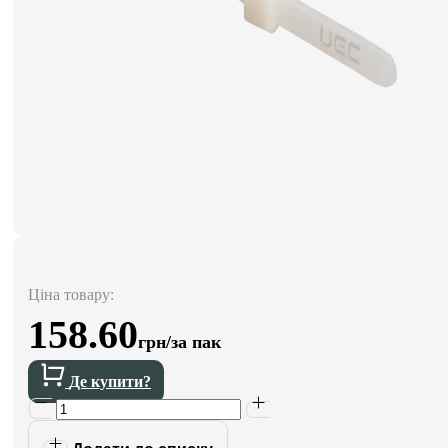
Ціна товару:
158.60
грн/за пак
Де купити?