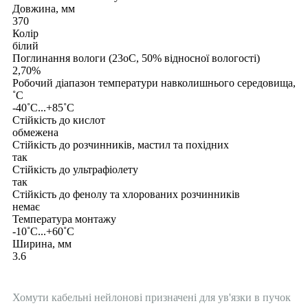
Довжина, мм
370
Колір
білий
Поглинання вологи (23оС, 50% відносної вологості)
2,70%
Робочий діапазон температури навколишнього середовища,
˚С
-40˚С...+85˚С
Стійкість до кислот
обмежена
Стійкість до розчинників, мастил та похідних
так
Стійкість до ультрафіолету
так
Стійкість до фенолу та хлорованих розчинників
немає
Температура монтажу
-10˚С...+60˚С
Ширина, мм
3.6
Хомути кабельні нейлонові призначені для ув'язки в пучок