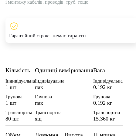
і монтажу кабелів, проводів, труб, тощо.
немає гарантії
Гарантійний строк:
Кількість
Одиниці вимірювання
Вага
Індивідуальна
Індивідуальна
Індивідуальна
1 шт
пак
0.192 кг
Групова
Групова
Групова
1 шт
пак
0.192 кг
Транспортна
Транспортна
Транспортна
80 шт
ящ
15.360 кг
Об'єм
Довжина
Висота
Ширина