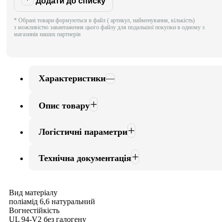
Додати до списку
* Обрані товари формуються в файл ( артикул, найменування, кількість)
з можливістю завантаження цього файлу для подальшої покупки в одному з
магазинів наших партнерів
Характеристики
Опис товару
Логістичні параметри
Технічна документація
Вид матеріалу
поліамід 6,6 натуральний
Вогнестійкість
UL 94-V2 без галогену