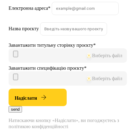
Електронна адреса
*
Назва проєкту
Завантажити титульну сторінку проєкту
*
Виберіть файл
Завантажити специфікацію проєкту
*
Виберіть файл
Надіслати
send
Натискаючи кнопку «Надіслати», ви погоджуєтесь з
політикою конфіденційності