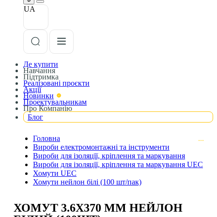
UA
Де купити
Навчання
Підтримка
Реалізовані проєкти
Акції
Новинки
Проектувальникам
Про Компанію
Блог
Головна
Вироби електромонтажні та інструменти
Вироби для ізоляцїї, кріплення та маркування
Вироби для ізоляцїї, кріплення та маркування UEC
Хомути UEC
Хомути нейлон білі (100 шт/пак)
ХОМУТ 3.6Х370 ММ НЕЙЛОН