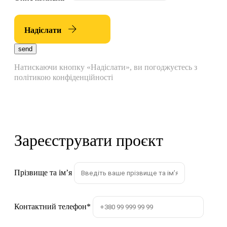
Надіслати
send
Натискаючи кнопку «Надіслати», ви погоджуєтесь з
політикою конфіденційності
Зареєструвати проєкт
Прізвище та імʼя
Контактний телефон
*