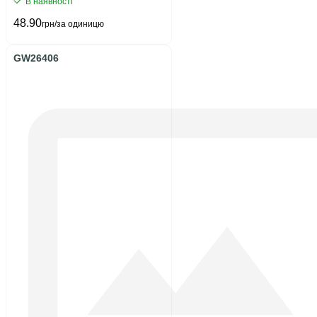
В наявності
48.90
грн/за одиницю
GW26406