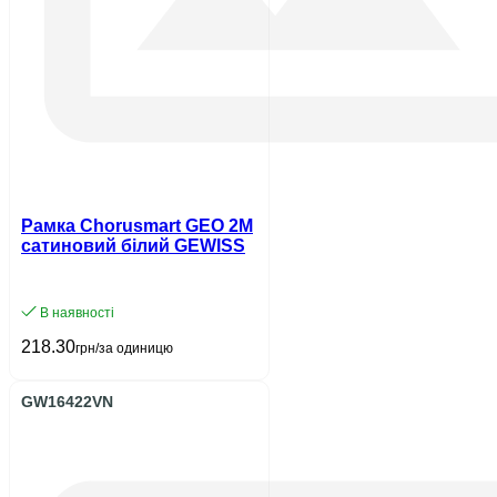
Рамка Chorusmart GEO 2M
сатиновий білий GEWISS
В наявності
218.30
грн/за одиницю
GW16422VN