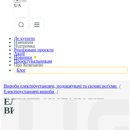
UA
Де купити
Навчання
Підтримка
Реалізовані проєкти
Акції
Новинки
Проектувальникам
Про Компанію
Блог
Вироби електроустановчі, подовжувачі та силові роз'єми
/
Електроустановчі вироби
/
ЕЛЕКТРОУСТАНОВЧІ
ВИРОБИ GEWISS