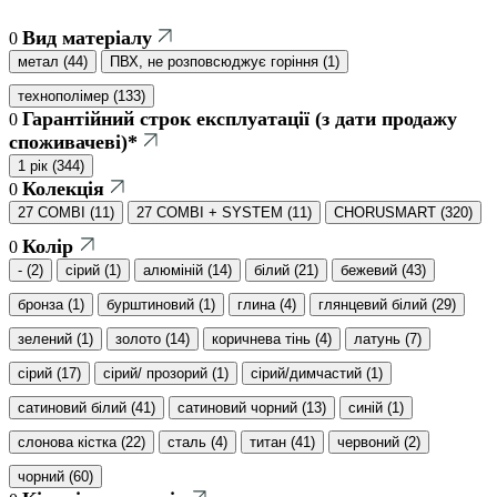
Вид матеріалу
0
метал
(
44
)
ПВХ, не розповсюджує горіння
(
1
)
технополімер
(
133
)
Гарантійний строк експлуатації (з дати продажу
0
споживачеві)*
1 рік
(
344
)
Колекція
0
27 COMBI
(
11
)
27 COMBI + SYSTEM
(
11
)
CHORUSMART
(
320
)
Колір
0
-
(
2
)
cірий
(
1
)
алюміній
(
14
)
білий
(
21
)
бежевий
(
43
)
бронза
(
1
)
бурштиновий
(
1
)
глина
(
4
)
глянцевий білий
(
29
)
зелений
(
1
)
золото
(
14
)
коричнева тінь
(
4
)
латунь
(
7
)
сірий
(
17
)
сірий/ прозорий
(
1
)
сірий/димчастий
(
1
)
сатиновий білий
(
41
)
сатиновий чорний
(
13
)
синій
(
1
)
слонова кістка
(
22
)
сталь
(
4
)
титан
(
41
)
червоний
(
2
)
чорний
(
60
)