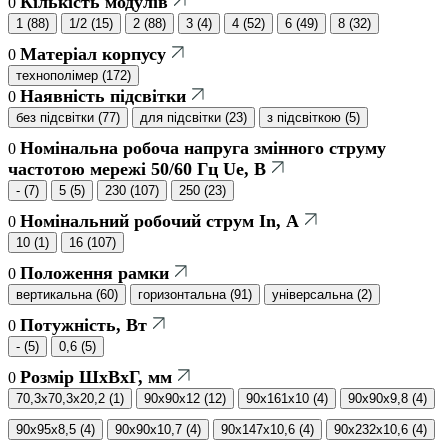
Кількість модулів
0
1
(
88
)
1/2
(
15
)
2
(
88
)
3
(
4
)
4
(
52
)
6
(
49
)
8
(
32
)
Матеріал корпусу
0
технополімер
(
172
)
Наявність підсвітки
0
без підсвітки
(
77
)
для підсвітки
(
23
)
з підсвіткою
(
5
)
Номінальна робоча напруга змінного струму
0
частотою мережі 50/60 Гц Ue, В
-
(
7
)
5
(
5
)
230
(
107
)
250
(
23
)
Номінальний робочий струм In, А
0
10
(
1
)
16
(
107
)
Положення рамки
0
вертикальна
(
60
)
горизонтальна
(
91
)
універсальна
(
2
)
Потужність, Вт
0
-
(
5
)
0,6
(
5
)
Розмір ШхВхГ, мм
0
70,3x70,3x20,2
(
1
)
90x90x12
(
12
)
90x161x10
(
4
)
90x90x9,8
(
4
)
90x95x8,5
(
4
)
90x90x10,7
(
4
)
90x147x10,6
(
4
)
90x232x10,6
(
4
)