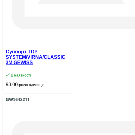
Суппорт TOP
SYSTEM/VIRNA/CLASSIC
3M GEWISS
В наявності
93.00
грн/за одиницю
GW16422TI