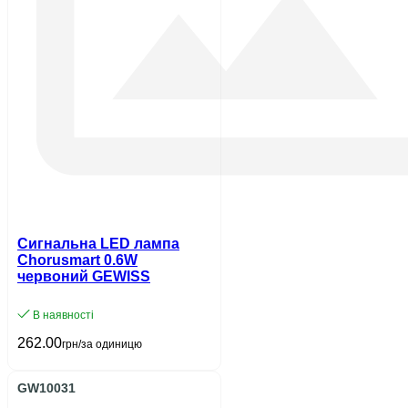
Сигнальна LED лампа
Chorusmart 0.6W
червоний GEWISS
В наявності
262.00
грн/за одиницю
GW10031