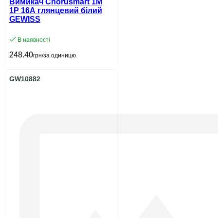
Вимикач Chorusmart 1М
1P 16A глянцевий білий
GEWISS
В наявності
248.40
грн/за одиницю
GW10882