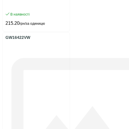
В наявності
215.20
грн/за одиницю
GW16422VW