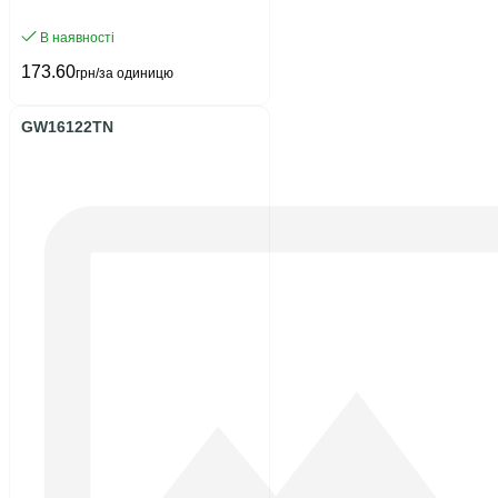
В наявності
173.60
грн/за одиницю
GW16122TN