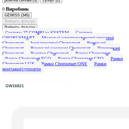
розетка силова
(
3
)
супорт
(
2
)
Виробник
0
GEWISS
(
345
)
Виберіть фільтри
Виберіть фільтри
Система 27 COMBI та SYSTEM
Система
CHORUSMART
Модульні електроустановчі пристрої
Chorusmart
Інші пристрої Chorusmart
Вимикачі
Chorusmart
Вимикачі кнопкові Chorusmart
Перемикачі
Chorusmart
Розетки Chorusmart
Рамки Chorusmart
Рамки Chorusmart EGO
Рамки Chorusmart GEO
Рамки
Chorusmart LUX
Рамки Chorusmart ONE
Рамки
монтажні/суппорти
GW16821