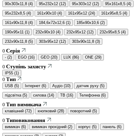
90x303x11,8
(
4
)
95x232x12
(
12
)
95x303x12
(
12
)
95x161x8,5
(
4
)
95x232x8,5
(
4
)
161x90x10
(
4
)
161x95x12
(
24
)
161x95x8,5
(
4
)
161x90x11,8
(
4
)
184,6x72x12,6
(
1
)
185x90x10,6
(
2
)
190x95x11
(
1
)
232x90x10
(
4
)
232x95x12
(
12
)
232x95x8,5
(
4
)
232x90x11,8
(
5
)
303x95x12
(
12
)
303x90x11,8
(
3
)
Серія
0
-
(
2
)
EGO
(
16
)
GEO
(
20
)
LUX
(
86
)
ONE
(
29
)
Ступінь захисту
0
IP55
(
1
)
Тип
0
USB
(
5
)
Інтернет
(
6
)
Аудіо
(
10
)
датчик руху
(
5
)
підсвітка
(
5
)
силова
(
14
)
ТВ
(
16
)
Телефонна
(
6
)
Тип вимикача
0
клавішний
(
72
)
кнопковий
(
28
)
поворотний
(
5
)
Типовиконання
0
вимикач
(
6
)
вимикач прохідний
(
2
)
корпус
(
5
)
панель
(
6
)