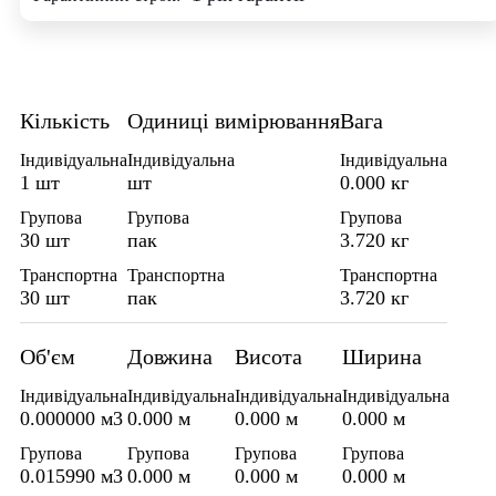
Кількість
Одиниці вимірювання
Вага
Індивідуальна
Індивідуальна
Індивідуальна
1 шт
шт
0.000 кг
Групова
Групова
Групова
30 шт
пак
3.720 кг
Транспортна
Транспортна
Транспортна
30 шт
пак
3.720 кг
Об'єм
Довжина
Висота
Ширина
Індивідуальна
Індивідуальна
Індивідуальна
Індивідуальна
0.000000 м3
0.000 м
0.000 м
0.000 м
Групова
Групова
Групова
Групова
0.015990 м3
0.000 м
0.000 м
0.000 м