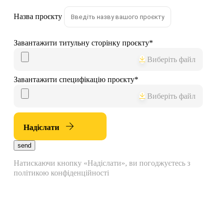
Назва проєкту
Завантажити титульну сторінку проєкту
*
Виберіть файл
Завантажити специфікацію проєкту
*
Виберіть файл
Надіслати
send
Натискаючи кнопку «Надіслати», ви погоджуєтесь з
політикою конфіденційності