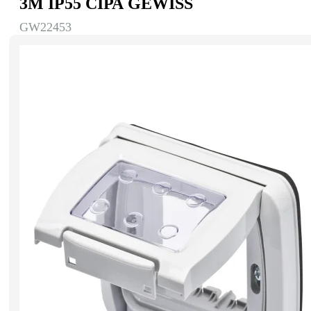
3М IP55 СІРА GEWISS
GW22453