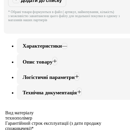
Додати до списку
* Обрані товари формуються в файл ( артикул, найменування, кількість)
з можливістю завантаження цього файлу для подальшої покупки в одному з
магазинів наших партнерів
Характеристики
Опис товару
Логістичні параметри
Технічна документація
Вид матеріалу
технополімер
Гарантійний строк експлуатації (з дати продажу
споживачеві)*