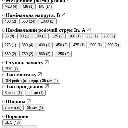
Метричний розмір різьби
0
М10
(
4
)
М6
(
1
)
М8
(
14
)
Номінальна напруга, В
0
400
(
2
)
660
(
24
)
1000
(
2
)
Номінальний робочий струм In, А
0
63
(
8
)
80
(
1
)
100
(
2
)
125
(
2
)
160
(
1
)
232
(
1
)
250
(
1
)
275
(
1
)
380
(
4
)
400
(
1
)
450
(
2
)
475
(
1
)
500
(
1
)
600
(
2
)
680
(
2
)
750
(
2
)
860
(
2
)
1250
(
2
)
Ступінь захисту
0
ІР20
(
7
)
Тип монтажу
0
DIN-рейка (стандарт) 35 мм
(
2
)
Тип приєднання
0
бокове
(
1
)
пряме
(
1
)
Ширина
0
7,5 мм
(
9
)
35 мм
(
1
)
Виробник
0
UEC
(
48
)