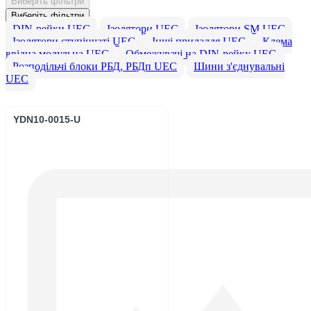
Виберіть фільтри
Виберіть фільтри
DIN-рейки UEC
Ізолятори UEC
Ізолятори SM UEC
Ізолятори ступінчаті UEC
Інші приладдя UEC
Клема
ввідна модульна UEC
Обмежувачі на DIN-рейку UEC
Розподільчі блоки РБД, РБДп UEC
Шини з'єднувальні
UEC
YDN10-0015-U