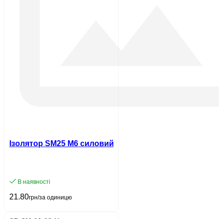
Ізолятор SM25 М6 силовий з болтом UEC
В наявності
21.80
грн/за одиницю