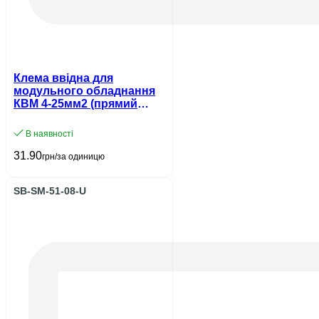
Клема ввідна для
модульного обладнання
КВМ 4-25мм2 (прямий
ввід) UEC
В наявності
31.90
грн/за одиницю
SB-SM-51-08-U