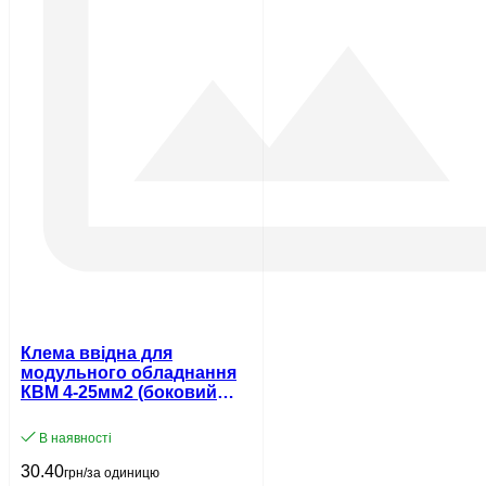
Клема ввідна для
модульного обладнання
КВМ 4-25мм2 (боковий
ввід) UEC
В наявності
30.40
грн/за одиницю