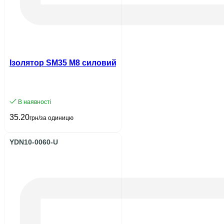
Ізолятор SM35 М8 силовий з болтом UEC
В наявності
35.20
грн/за одиницю
YDN10-0060-U