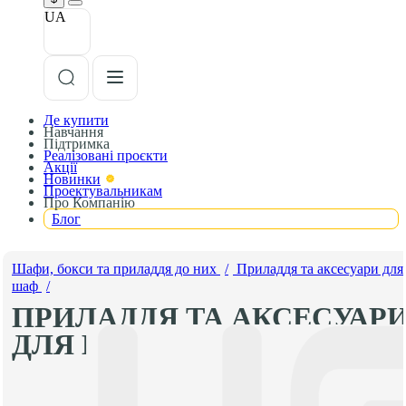
UA
Де купити
Навчання
Підтримка
Реалізовані проєкти
Акції
Новинки
Проектувальникам
Про Компанію
Блог
Шафи, бокси та приладдя до них
/
Приладдя та аксесуари для
шаф
/
ПРИЛАДДЯ ТА АКСЕСУАР
ДЛЯ ШАФ UEC