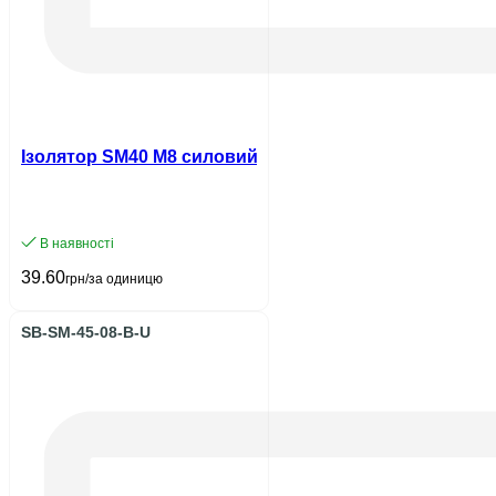
Ізолятор SM40 М8 силовий з болтом UEC
В наявності
39.60
грн/за одиницю
SB-SM-45-08-B-U