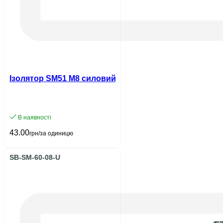
Ізолятор SM51 М8 силовий з болтом UEC
В наявності
43.00
грн/за одиницю
SB-SM-60-08-U