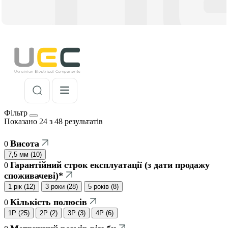
Фільтр
Показано 24 з 48 результатів
Висота
0
7,5 мм
(
10
)
Гарантійний строк експлуатації (з дати продажу
0
споживачеві)*
1 рік
(
12
)
3 роки
(
28
)
5 років
(
8
)
Кількість полюсів
0
1P
(
25
)
2P
(
2
)
3P
(
3
)
4P
(
6
)