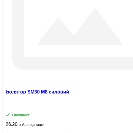
Ізолятор SM30 М8 силовий з болтом UEC
В наявності
26.20
грн/за одиницю