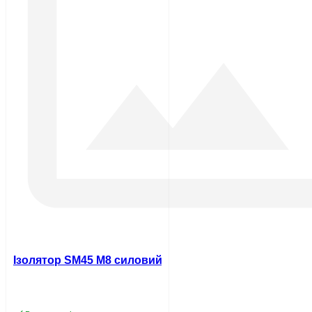
Ізолятор SM45 М8 силовий з болтом UEC