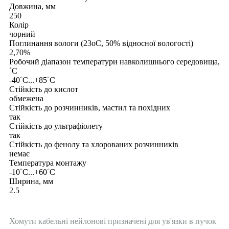
Довжина, мм
250
Колір
чорний
Поглинання вологи (23оС, 50% відносної вологості)
2,70%
Робочий діапазон температури навколишнього середовища,
˚С
-40˚С...+85˚С
Стійкість до кислот
обмежена
Стійкість до розчинників, мастил та похідних
так
Стійкість до ультрафіолету
так
Стійкість до фенолу та хлорованих розчинників
немає
Температура монтажу
-10˚С...+60˚С
Ширина, мм
2.5
Хомути кабельні нейлонові призначені для ув'язки в пучок