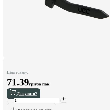
Ціна товару:
71.39
грн/за пак
Де купити?