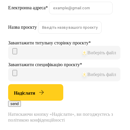
Електронна адреса
*
Назва проєкту
Завантажити титульну сторінку проєкту
*
Виберіть файл
Завантажити специфікацію проєкту
*
Виберіть файл
Надіслати
send
Натискаючи кнопку «Надіслати», ви погоджуєтесь з
політикою конфіденційності