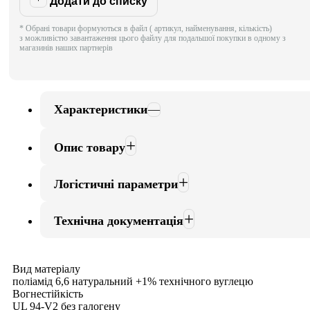
Додати до списку
* Обрані товари формуються в файл ( артикул, найменування, кількість)
з можливістю завантаження цього файлу для подальшої покупки в одному з
магазинів наших партнерів
Характеристики
Опис товару
Логістичні параметри
Технічна документація
Вид матеріалу
поліамід 6,6 натуральний +1% технічного вуглецю
Вогнестійкість
UL 94-V2 без галогену