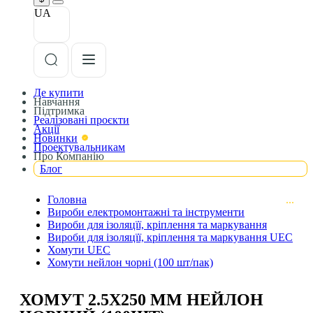
UA
Де купити
Навчання
Підтримка
Реалізовані проєкти
Акції
Новинки
Проектувальникам
Про Компанію
Блог
Головна
Вироби електромонтажні та інструменти
Вироби для ізоляцїї, кріплення та маркування
Вироби для ізоляцїї, кріплення та маркування UEC
Хомути UEC
Хомути нейлон чорні (100 шт/пак)
ХОМУТ 2.5Х250 ММ НЕЙЛОН