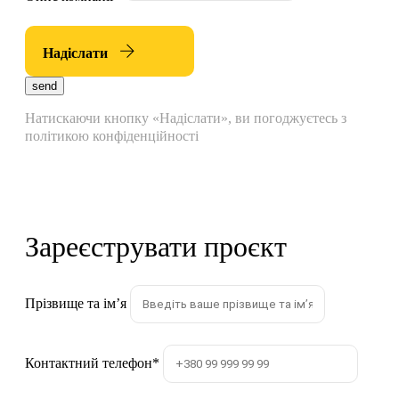
Надіслати
send
Натискаючи кнопку «Надіслати», ви погоджуєтесь з
політикою конфіденційності
Зареєструвати проєкт
Прізвище та імʼя
Контактний телефон
*