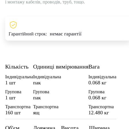
і монтажу кабелів, проводів, труб, тощо.
немає гарантії
Гарантійний строк:
Кількість
Одиниці вимірювання
Вага
Індивідуальна
Індивідуальна
Індивідуальна
1 шт
пак
0.068 кг
Групова
Групова
Групова
1 шт
пак
0.068 кг
Транспортна
Транспортна
Транспортна
160 шт
ящ
12.480 кг
Об'єм
Довжина
Висота
Ширина