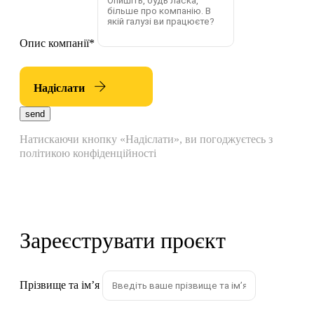
Опис компанії
*
Надіслати
send
Натискаючи кнопку «Надіслати», ви погоджуєтесь з
політикою конфіденційності
Зареєструвати проєкт
Прізвище та імʼя