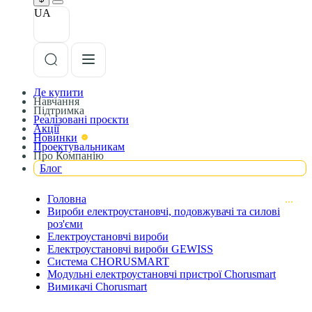
UA
Де купити
Навчання
Підтримка
Реалізовані проєкти
Акції
Новинки
Проектувальникам
Про Компанію
Блог
Головна
Вироби електроустановчі, подовжувачі та силові
роз'єми
Електроустановчі вироби
Електроустановчі вироби GEWISS
Система CHORUSMART
Модульні електроустановчі пристрої Chorusmart
Вимикачі Chorusmart