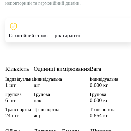
неповторний та гармонійний дизайн.
1 рік гарантії
Гарантійний строк:
Кількість
Одиниці вимірювання
Вага
Індивідуальна
Індивідуальна
Індивідуальна
1 шт
шт
0.000 кг
Групова
Групова
Групова
6 шт
пак
0.000 кг
Транспортна
Транспортна
Транспортна
24 шт
ящ
0.864 кг