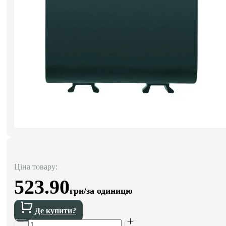
Ціна товару:
523.90
грн/за одиницю
Де купити?