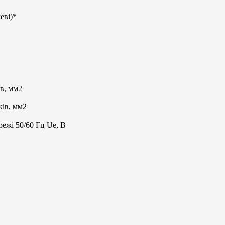
еві)*
в, мм2
ів, мм2
ежі 50/60 Гц Ue, В