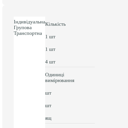
Індивідуальна
Кількість
Групова
Транспортна
1 шт
1 шт
4 шт
Одиниці
вимірювання
шт
шт
ящ