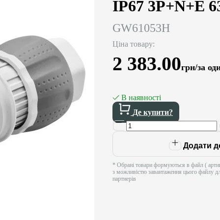
IP67 3P+N+E 
GW61053H
Ціна товару:
2 383.00
грн/за о
В наявності
Де купити?
Додати д
* Обрані товари формуються в файл ( артик
з можливістю завантаження цього файлу д
партнерів