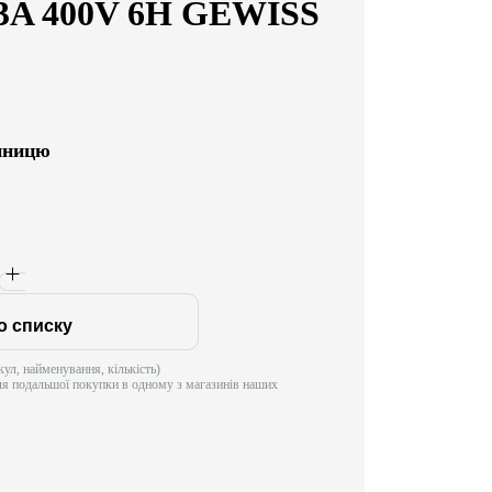
63A 400V 6H GEWISS
диницю
о списку
ул, найменування, кількість)
ля подальшої покупки в одному з магазинів наших