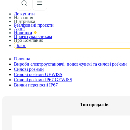
Де купити
Навчання
Підтримка
Реалізовані проєкти
Акції
Новинки
Проектувальникам
Про Компанію
Блог
Головна
Вироби електроустановчі, подовжувачі та силові роз'єми
Силові роз'єми
Силові роз'єми GEWISS
Силові роз'єми IP67 GEWISS
Вилки переносні ІР67
Топ продажів