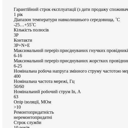
Гарантійний строк експлуатації (з дати продажу споживач
1 рік
Діапазон температури навколишнього середовища, ˚С
-25…+55˚С
Кількість полюсів
3P
Контакти
3P+N+E
Максимальний переріз приєднуваних гнучких провідникі
6-16
Максимальний переріз приєднуваних жорстких провідник
6-25
Номінальна робоча напруга змінного струму частотою мер
400
Номінальна частота мережі, Гц
50/60
Номінальний робочий струм In, А
63
Опір ізоляції, МОм
>10
Ремонтопридатність
неремонтопридатні
Строк служби
10 років