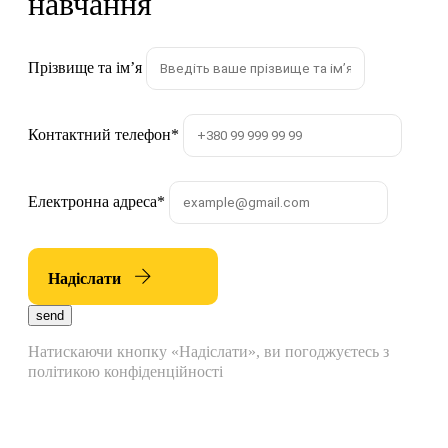
навчання
Прізвище та імʼя
Контактний телефон
*
Електронна адреса
*
Надіслати
send
Натискаючи кнопку «Надіслати», ви погоджуєтесь з
політикою конфіденційності