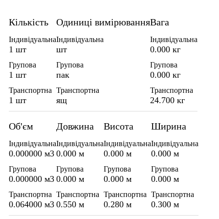
Кількість
Одиниці вимірювання
Вага
Індивідуальна
Індивідуальна
Індивідуальна
1 шт
шт
0.000 кг
Групова
Групова
Групова
1 шт
пак
0.000 кг
Транспортна
Транспортна
Транспортна
1 шт
ящ
24.700 кг
Об'єм
Довжина
Висота
Ширина
Індивідуальна
Індивідуальна
Індивідуальна
Індивідуальна
0.000000 м3
0.000 м
0.000 м
0.000 м
Групова
Групова
Групова
Групова
0.000000 м3
0.000 м
0.000 м
0.000 м
Транспортна
Транспортна
Транспортна
Транспортна
0.064000 м3
0.550 м
0.280 м
0.300 м