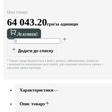
Ціна товару:
64 043.20
грн/за одиницю
Де купити?
Додати до списку
* Обрані товари формуються в файл ( артикул, найменування, кількість)
з можливістю завантаження цього файлу для подальшої покупки в одному з
магазинів наших партнерів
Характеристики
Опис товару