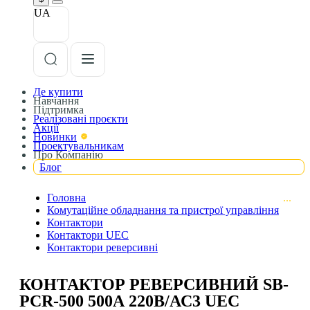
UA
Де купити
Навчання
Підтримка
Реалізовані проєкти
Акції
Новинки
Проектувальникам
Про Компанію
Блог
Головна
Комутаційне обладнання та пристрої управління
Контактори
Контактори UEC
Контактори реверсивні
КОНТАКТОР РЕВЕРСИВНИЙ SB-
РCR-500 500А 220В/АС3 UEC