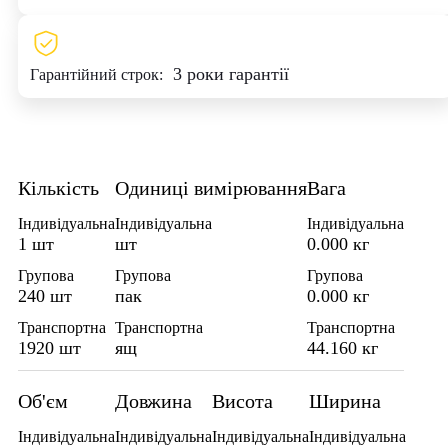
3 роки гарантії
Гарантійний строк:
Кількість
Одиниці вимірювання
Вага
Індивідуальна
Індивідуальна
Індивідуальна
1 шт
шт
0.000 кг
Групова
Групова
Групова
240 шт
пак
0.000 кг
Транспортна
Транспортна
Транспортна
1920 шт
ящ
44.160 кг
Об'єм
Довжина
Висота
Ширина
Індивідуальна
Індивідуальна
Індивідуальна
Індивідуальна