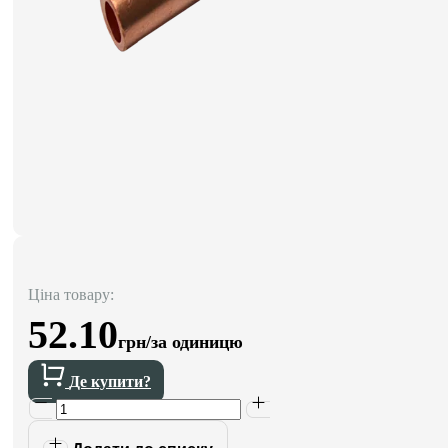
Ціна товару:
52.10
грн/за одиницю
Де купити?