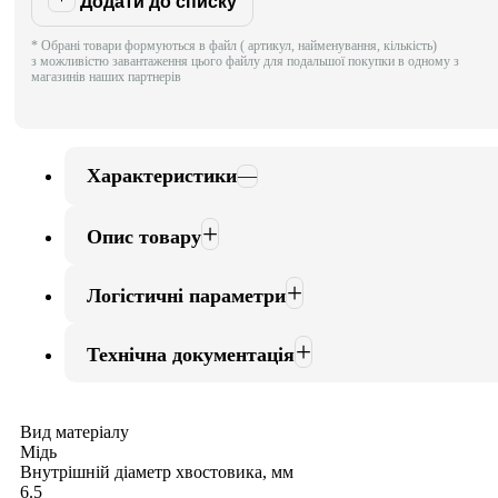
Додати до списку
* Обрані товари формуються в файл ( артикул, найменування, кількість)
з можливістю завантаження цього файлу для подальшої покупки в одному з
магазинів наших партнерів
Характеристики
Опис товару
Логістичні параметри
Технічна документація
Вид матеріалу
Мідь
Внутрішній діаметр хвостовика, мм
6.5