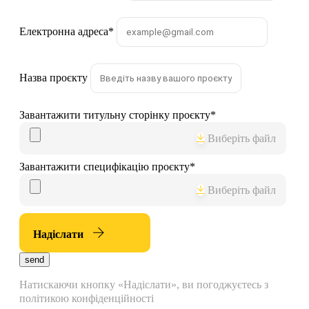
Електронна адреса
*
Назва проєкту
Завантажити титульну сторінку проєкту
*
Виберіть файл
Завантажити специфікацію проєкту
*
Виберіть файл
Надіслати
send
Натискаючи кнопку «Надіслати», ви погоджуєтесь з
політикою конфіденційності