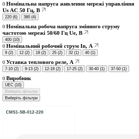
Номінальна напруга живлення мережі управління
0
Us AC 50 Гц, В
220
(
6
)
380
(
4
)
Номінальна робоча напруга змінного струму
0
частотою мережі 50/60 Гц Ue, В
400
(
10
)
Номінальний робочий струм In, А
0
9
(
2
)
12
(
2
)
18
(
2
)
25
(
2
)
32
(
1
)
40
(
1
)
Уставка теплового реле, А
0
7-10
(
2
)
9-13
(
2
)
12-18
(
2
)
17-25
(
2
)
30-40
(
1
)
37-50
(
1
)
Виробник
0
UEC
(
10
)
Виберіть фільтри
Виберіть фільтри
CMS1-SB-012-220