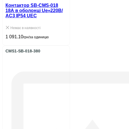
Контактор SB-CMS-018
18A в оболонці Ue=220В/
АС3 IP54 UEC
Немає в наявності
1 091.10
грн/за одиницю
CMS1-SB-018-380