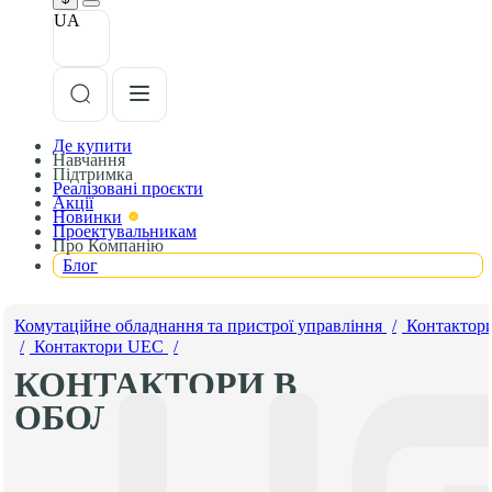
UA
Де купити
Навчання
Підтримка
Реалізовані проєкти
Акції
Новинки
Проектувальникам
Про Компанію
Блог
Комутаційне обладнання та пристрої управління
/
Контактор
/
Контактори UEC
/
КОНТАКТОРИ В
ОБОЛОНЦІ