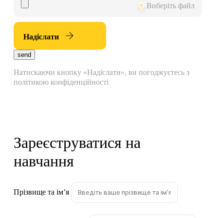
Виберіть файл
Надіслати
send
Натискаючи кнопку «Надіслати», ви погоджуєтесь з
політикою конфіденційності
Зареєструватися на
навчання
Прізвище та імʼя