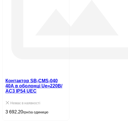
Контактор SB-CMS-040
40A в оболонці Ue=220В/
АС3 IP54 UEC
Немає в наявності
3 692.20
грн/за одиницю