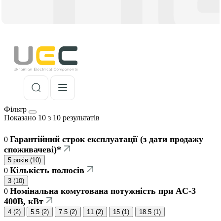
Фільтр
Показано 10 з 10 результатів
Гарантійний строк експлуатації (з дати продажу
0
споживачеві)*
5 років
(
10
)
Кількість полюсів
0
3
(
10
)
Номінальна комутована потужність при AC-3
0
400В, кВт
4
(
2
)
5.5
(
2
)
7.5
(
2
)
11
(
2
)
15
(
1
)
18.5
(
1
)