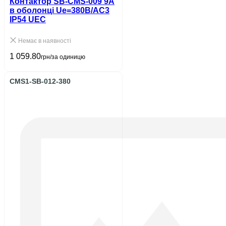
Контактор SB-CMS-009 9A
в оболонці Ue=380В/АС3
IP54 UEC
Немає в наявності
1 059.80
грн/за одиницю
CMS1-SB-012-380