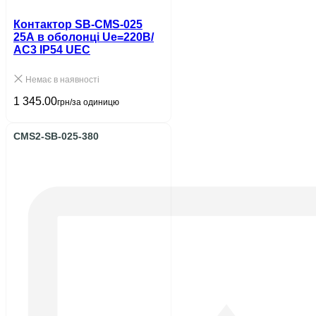
Контактор SB-CMS-025
25A в оболонці Ue=220В/
АС3 IP54 UEC
Немає в наявності
1 345.00
грн/за одиницю
CMS2-SB-025-380