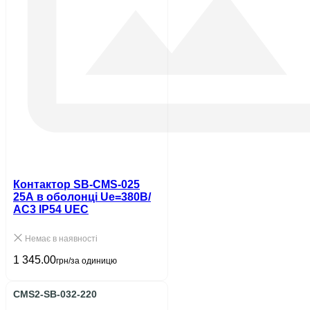
Контактор SB-CMS-025
25A в оболонці Ue=380В/
АС3 IP54 UEC
Немає в наявності
1 345.00
грн/за одиницю
CMS2-SB-032-220