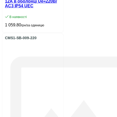
12A в оболонці Ue=220В/
АС3 IP54 UEC
В наявності
1 059.80
грн/за одиницю
CMS1-SB-009-220