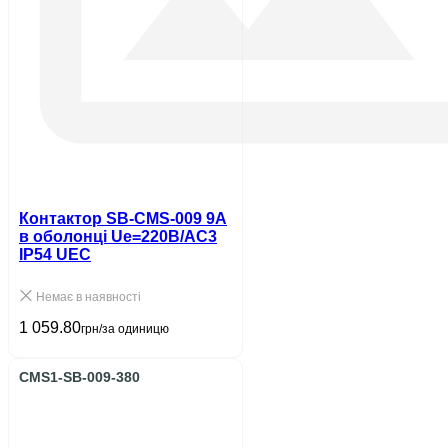
Контактор SB-CMS-009 9A
в оболонці Ue=220В/АС3
IP54 UEC
Немає в наявності
1 059.80
грн/за одиницю
CMS1-SB-009-380