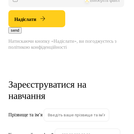
Виберіть файл
Надіслати
send
Натискаючи кнопку «Надіслати», ви погоджуєтесь з
політикою конфіденційності
Зареєструватися на
навчання
Прізвище та імʼя