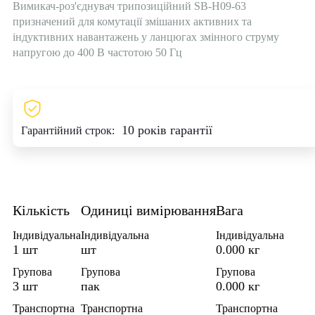
Вимикач-роз'єднувач трипозиційний SB-H09-63
призначений для комутації змішаних активних та
індуктивних навантажень у ланцюгах змінного струму
напругою до 400 В частотою 50 Гц
10 років гарантії
Гарантійний строк:
Кількість
Одиниці вимірювання
Вага
Індивідуальна
Індивідуальна
Індивідуальна
1 шт
шт
0.000 кг
Групова
Групова
Групова
3 шт
пак
0.000 кг
Транспортна
Транспортна
Транспортна