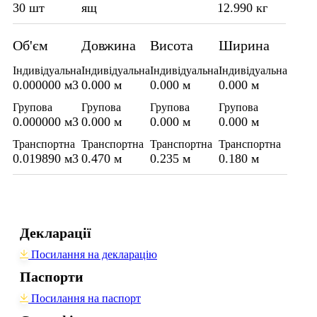
30 шт
ящ
12.990 кг
Об'єм
Довжина
Висота
Ширина
Індивідуальна
Індивідуальна
Індивідуальна
Індивідуальна
0.000000 м3
0.000 м
0.000 м
0.000 м
Групова
Групова
Групова
Групова
0.000000 м3
0.000 м
0.000 м
0.000 м
Транспортна
Транспортна
Транспортна
Транспортна
0.019890 м3
0.470 м
0.235 м
0.180 м
Декларації
Посилання на декларацію
Паспорти
Посилання на паспорт