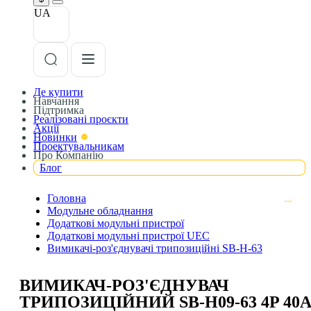
UA
Де купити
Навчання
Підтримка
Реалізовані проєкти
Акції
Новинки
Проектувальникам
Про Компанію
Блог
Головна
Модульне обладнання
Додаткові модульні пристрої
Додаткові модульні пристрої UEC
Вимикачі-роз'єднувачі трипозиційні SB-H-63
ВИМИКАЧ-РОЗ'ЄДНУВАЧ
ТРИПОЗИЦІЙНИЙ SB-H09-63 4P 40