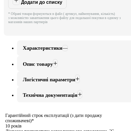
Додати до списку
* Обрані товари формуються в файл ( артикул, найменування, кількість)
з можливістю завантаження цього файлу для подальшої покупки в одному з
магазинів наших партнерів
Характеристики
Опис товару
Логістичні параметри
Технічна документація
Гарантійний строк експлуатації (з дати продажу
споживачеві)*
10 років