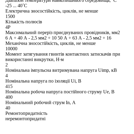
Діапазон температури навколишнього середовища, ˚С
-25 ... 40˚С
Електрична зносостійкість, циклів, не менше
1500
Кількість полюсів
4P
Максимальний переріз приєднуваних провідників, мм2
6 А ÷ 40 А - 2,5 мм2 ÷ 10 50 А ÷ 63 А - 2,5 мм2 ÷ 16
Механічна зносостійкість, циклів, не менше
10000
Момент затягування гвинтів контактних затискачів при
використанні викрутки, Н∙м
2
Номінальна імпульсна витримувана напруга Uimp, кВ
4
Номінальна напруга по ізоляції Uі, В
415
Номінальна робоча напруга постійного струму Ue, В
400
Номінальний робочий струм In, А
40
Ремонтопридатність
неремонтопридатні