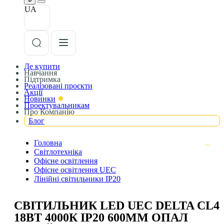
UA
Де купити
Навчання
Підтримка
Реалізовані проєкти
Акції
Новинки
Проектувальникам
Про Компанію
Блог
Головна
Світлотехніка
Офісне освітлення
Офісне освітлення UEC
Лінійні світильники ІР20
СВІТИЛЬНИК LED UEC DELTA CL4
18ВТ 4000К IP20 600ММ ОПАЛ