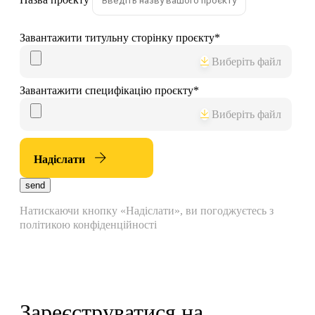
Завантажити титульну сторінку проєкту
*
Виберіть файл
Завантажити специфікацію проєкту
*
Виберіть файл
Надіслати
send
Натискаючи кнопку «Надіслати», ви погоджуєтесь з
політикою конфіденційності
Зареєструватися на