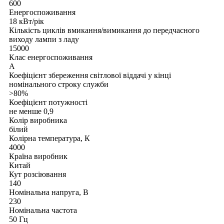
600
Енергоспоживання
18 кВт/рік
Кількість циклів вмикання/вимикання до передчасного
виходу лампи з ладу
15000
Клас енергоспоживання
A
Коефіцієнт збереження світлової віддачі у кінці
номінального строку служби
>80%
Коефіцієнт потужності
не менше 0,9
Колір виробника
білий
Колірна температура, К
4000
Країна виробник
Китай
Кут розсіювання
140
Номінальна напруга, В
230
Номінальна частота
50 Гц