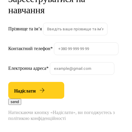
навчання
Прізвище та імʼя
Контактний телефон
*
Електронна адреса
*
Надіслати
send
Натискаючи кнопку «Надіслати», ви погоджуєтесь з
політикою конфіденційності