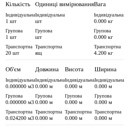
Кількість
Одиниці вимірювання
Вага
Індивідуальна
Індивідуальна
Індивідуальна
1 шт
шт
0.000 кг
Групова
Групова
Групова
1 шт
шт
0.000 кг
Транспортна
Транспортна
Транспортна
20 шт
ящ
4.200 кг
Об'єм
Довжина
Висота
Ширина
Індивідуальна
Індивідуальна
Індивідуальна
Індивідуальна
0.000000 м3
0.000 м
0.000 м
0.000 м
Групова
Групова
Групова
Групова
0.000000 м3
0.000 м
0.000 м
0.000 м
Транспортна
Транспортна
Транспортна
Транспортна
0.024200 м3
0.000 м
0.000 м
0.000 м