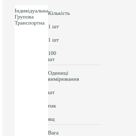
Індивідуальна
Кількість
Групова
Транспортна
1 шт
1 шт
100
шт
Одиниці
вимірювання
шт
пак
ящ
Вага