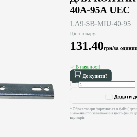
40А-95А UEC
LA9-SB-MIU-40-95
Ціна товару:
131.40
грн/за одини
В наявності
Де купити?
Додати д
* Обрані товари формуються в файл ( артик
з можливістю завантаження цього файлу д
партнерів