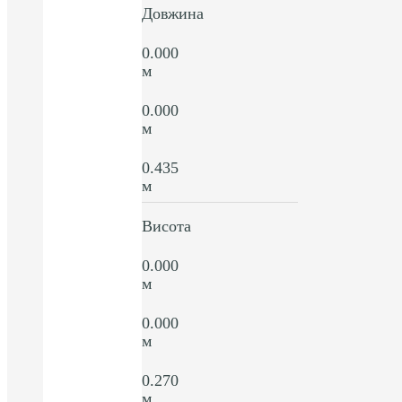
Довжина
0.000
м
0.000
м
0.435
м
Висота
0.000
м
0.000
м
0.270
м