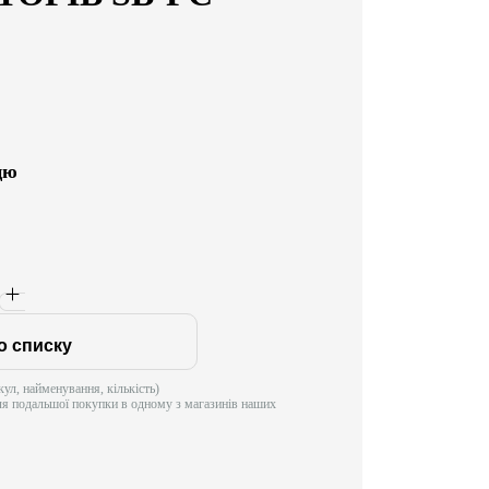
цю
о списку
ул, найменування, кількість)
ля подальшої покупки в одному з магазинів наших