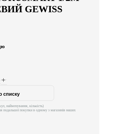
ЕВИЙ GEWISS
цю
о списку
ул, найменування, кількість)
ля подальшої покупки в одному з магазинів наших