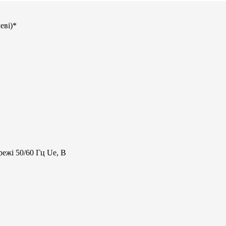
еві)*
ежі 50/60 Гц Ue, В