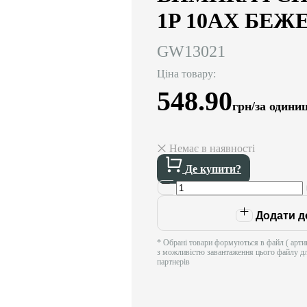
1P 10AX БЕЖ
GW13021
Ціна товару:
548.90
грн/за одини
Немає в наявності
Де купити?
Додати д
* Обрані товари формуються в файл ( артик
з можливістю завантаження цього файлу д
партнерів