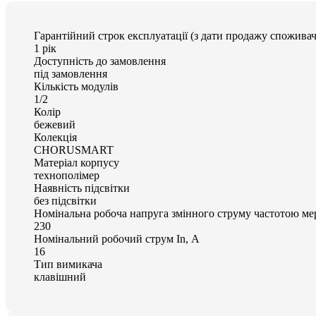
Гарантійний строк експлуатації (з дати продажу споживач
1 рік
Доступність до замовлення
під замовлення
Кількість модулів
1/2
Колір
бежевий
Колекція
CHORUSMART
Матеріал корпусу
технополімер
Наявність підсвітки
без підсвітки
Номінальна робоча напруга змінного струму частотою мер
230
Номінальний робочий струм In, А
16
Тип вимикача
клавішний