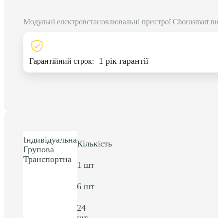
Модульні електровстановлювальні пристрої Chorusmart в
1 рік гарантії
Гарантійний строк:
Індивідуальна
Кількість
Групова
Транспортна
1 шт
6 шт
24
шт