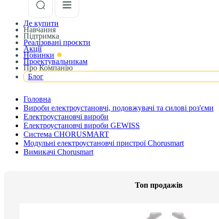
Де купити
Навчання
Підтримка
Реалізовані проєкти
Акції
Новинки
Проектувальникам
Про Компанію
Блог
Головна
Вироби електроустановчі, подовжувачі та силові роз'єми
Електроустановчі вироби
Електроустановчі вироби GEWISS
Система CHORUSMART
Модульні електроустановчі пристрої Chorusmart
Вимикачі Chorusmart
Топ продажів