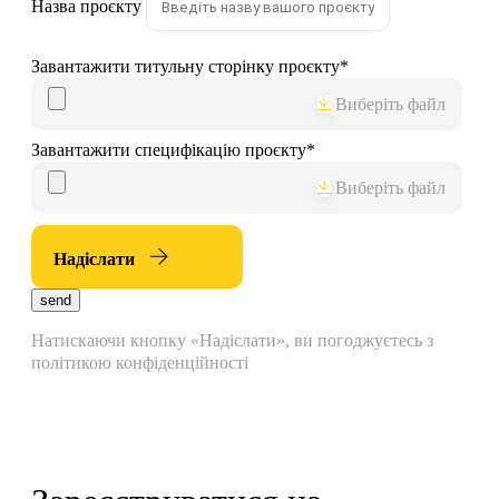
Назва проєкту
Завантажити титульну сторінку проєкту
*
Виберіть файл
Завантажити специфікацію проєкту
*
Виберіть файл
Надіслати
send
Натискаючи кнопку «Надіслати», ви погоджуєтесь з
політикою конфіденційності