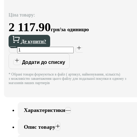
Ціна товару:
2 117.90
грн/за одиницю
Де купити?
Додати до списку
* Обрані товари формуються в файл ( артикул, найменування, кількість)
з можливістю завантаження цього файлу для подальшої покупки в одному з
магазинів наших партнерів
Характеристики
Опис товару