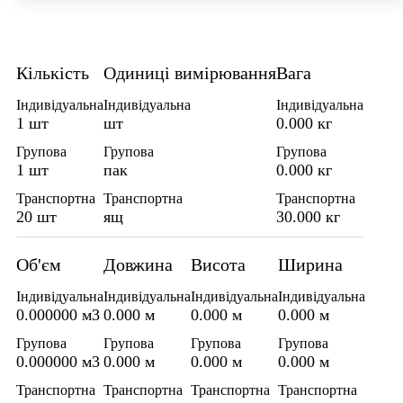
Кількість
Одиниці вимірювання
Вага
Індивідуальна
Індивідуальна
Індивідуальна
1 шт
шт
0.000 кг
Групова
Групова
Групова
1 шт
пак
0.000 кг
Транспортна
Транспортна
Транспортна
20 шт
ящ
30.000 кг
Об'єм
Довжина
Висота
Ширина
Індивідуальна
Індивідуальна
Індивідуальна
Індивідуальна
0.000000 м3
0.000 м
0.000 м
0.000 м
Групова
Групова
Групова
Групова
0.000000 м3
0.000 м
0.000 м
0.000 м
Транспортна
Транспортна
Транспортна
Транспортна