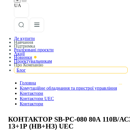
UA
Де купити
Навчання
Підтримка
Реалізовані проєкти
Акції
Новинки
Проектувальникам
Про Компанію
Блог
Головна
Комутаційне обладнання та пристрої управління
Контактори
Контактори UEC
Контактори
КОНТАКТОР SB-РC-080 80А 110В/АС
1З+1Р (НВ+НЗ) UEC