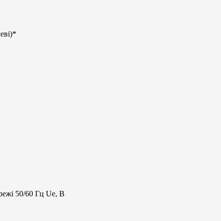
еві)*
ежі 50/60 Гц Ue, В