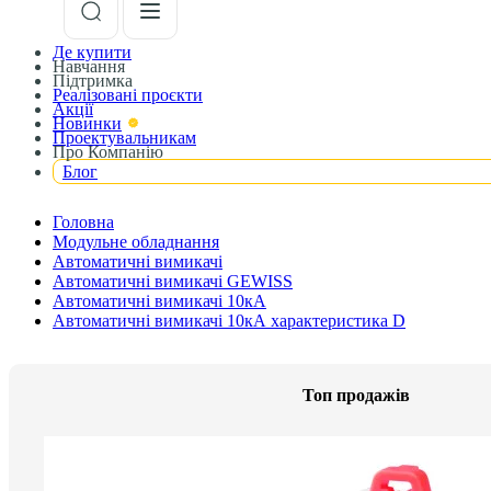
Де купити
Навчання
Підтримка
Реалізовані проєкти
Акції
Новинки
Проектувальникам
Про Компанію
Блог
Головна
Модульне обладнання
Автоматичні вимикачі
Автоматичні вимикачі GEWISS
Автоматичні вимикачі 10кА
Автоматичні вимикачі 10кА характеристика D
Топ продажів