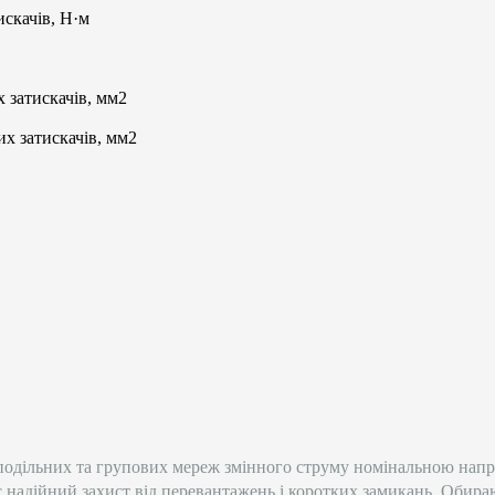
скачів, Н·м
 затискачів, мм2
их затискачів, мм2
подільних та групових мереж змінного струму номінальною напру
адійний захист від перевантажень і коротких замикань. Обир