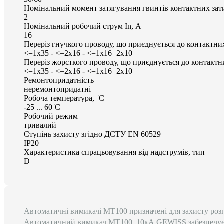
Номінальний момент затягування гвинтів контактних зати
2
Номінальний робочий струм In, А
16
Переріз гнучкого проводу, що приєднується до контактних
<=1x35 - <=2x16 - <=1x16+2x10
Переріз жорсткого проводу, що приєднується до контактн
<=1x35 - <=2x16 - <=1x16+2x10
Ремонтопридатність
неремонтопридатні
Робоча температура, ˚С
-25 ... 60˚С
Робочий режим
тривалий
Ступінь захисту згідно ДСТУ EN 60529
IP20
Характеристика спрацьовування від надструмів, тип
D
Автоматичні вимикачі MT100 призначені для захисту роз
Автоматичний вимикач MT100, 10кА GEWISS забезпечує н