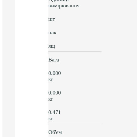
вимірювання
шт
пак
ящ
Вага
0.000
кг
0.000
кг
0.471
кг
Об'єм