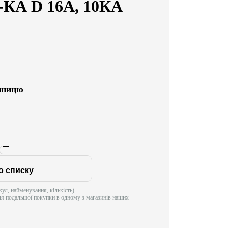
-КА D 16А, 10КA
диницю
о списку
ул, найменування, кількість)
ля подальшої покупки в одному з магазинів наших