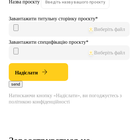
Назва проєкту
Завантажити титульну сторінку проєкту
*
Виберіть файл
Завантажити специфікацію проєкту
*
Виберіть файл
Надіслати
send
Натискаючи кнопку «Надіслати», ви погоджуєтесь з
політикою конфіденційності