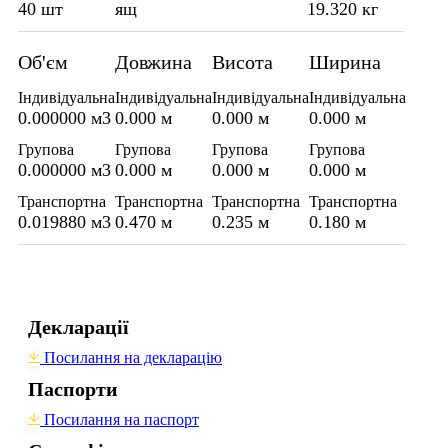
40 шт
ящ
19.320 кг
Об'єм
Довжина
Висота
Ширина
Індивідуальна
Індивідуальна
Індивідуальна
Індивідуальна
0.000000 м3
0.000 м
0.000 м
0.000 м
Групова
Групова
Групова
Групова
0.000000 м3
0.000 м
0.000 м
0.000 м
Транспортна
Транспортна
Транспортна
Транспортна
0.019880 м3
0.470 м
0.235 м
0.180 м
Декларації
Посилання на декларацію
Паспорти
Посилання на паспорт