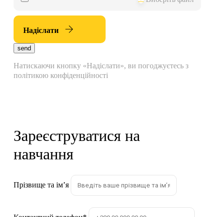
Надіслати
send
Натискаючи кнопку «Надіслати», ви погоджуєтесь з
політикою конфіденційності
Зареєструватися на
навчання
Прізвище та імʼя