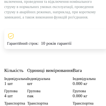
включення, проведення та відключення номінального
струму в нормальних умовах експлуатації, проведення
струму в аварійних режимах, наприклад, при короткому
замиканні, а також виконання функцій роз'єднання.
10 років гарантії
Гарантійний строк:
Кількість
Одиниці вимірювання
Вага
Індивідуальна
Індивідуальна
Індивідуальна
1 шт
шт
0.000 кг
Групова
Групова
Групова
4 шт
пак
0.000 кг
Транспортна
Транспортна
Транспортна