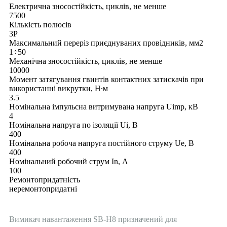
Електрична зносостійкість, циклів, не менше
7500
Кількість полюсів
3P
Максимальний переріз приєднуваних провідників, мм2
1÷50
Механічна зносостійкість, циклів, не менше
10000
Момент затягування гвинтів контактних затискачів при
використанні викрутки, Н∙м
3.5
Номінальна імпульсна витримувана напруга Uimp, кВ
4
Номінальна напруга по ізоляції Uі, В
400
Номінальна робоча напруга постійного струму Ue, В
400
Номінальний робочий струм In, А
100
Ремонтопридатність
неремонтопридатні
Вимикач навантаження SB-H8 призначений для