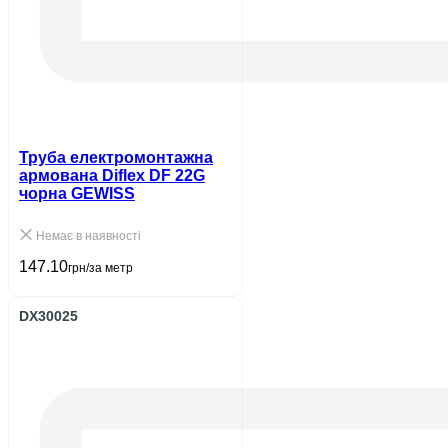
Труба електромонтажна
армована Diflex DF 22G
чорна GEWISS
Немає в наявності
147.10
грн/за метр
DX30025