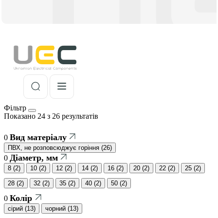
Фільтр
Показано 24 з 26 результатів
Вид матеріалу
0
ПВХ, не розповсюджує горіння
(
26
)
Діаметр, мм
0
8
(
2
)
10
(
2
)
12
(
2
)
14
(
2
)
16
(
2
)
20
(
2
)
22
(
2
)
25
(
2
)
28
(
2
)
32
(
2
)
35
(
2
)
40
(
2
)
50
(
2
)
Колір
0
cірий
(
13
)
чорний
(
13
)