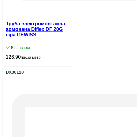
Труба електромонтажна
армована Diflex DF 20G
сіра GEWISS
В наявності
126.90
грн/за метр
DX30120