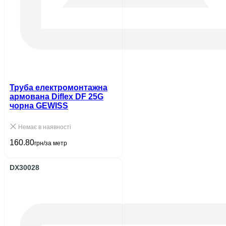
Труба електромонтажна
армована Diflex DF 25G
чорна GEWISS
Немає в наявності
160.80
грн/за метр
DX30028