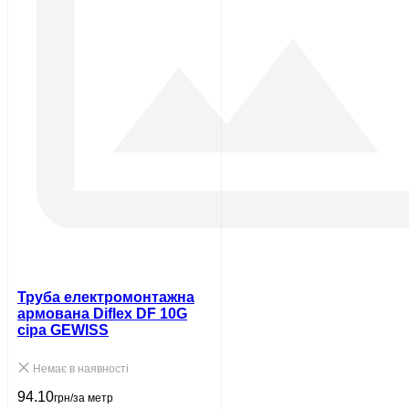
Труба електромонтажна
армована Diflex DF 10G
сіра GEWISS
Немає в наявності
94.10
грн/за метр