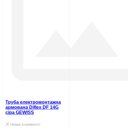
Труба електромонтажна
армована Diflex DF 14G
сіра GEWISS
Немає в наявності