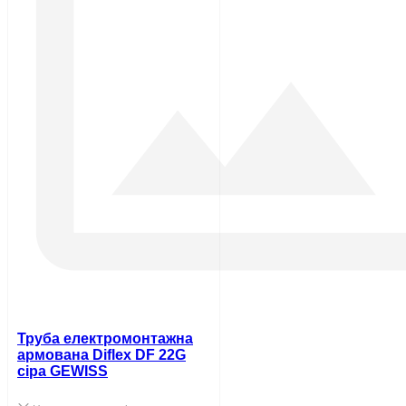
Труба електромонтажна
армована Diflex DF 22G
сіра GEWISS