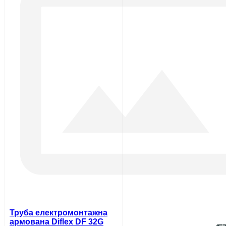
Труба електромонтажна
армована Diflex DF 32G