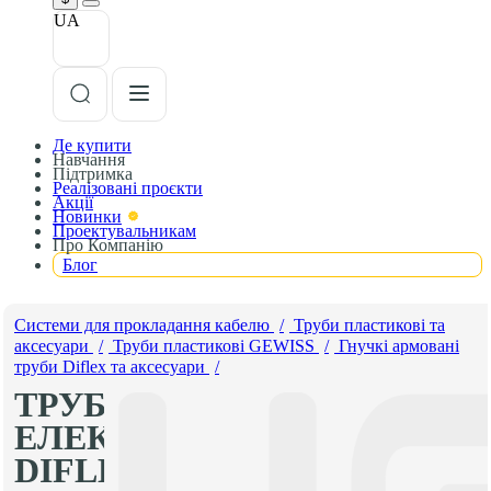
UA
Де купити
Навчання
Підтримка
Реалізовані проєкти
Акції
Новинки
Проектувальникам
Про Компанію
Блог
Системи для прокладання кабелю
/
Труби пластикові та
аксесуари
/
Труби пластикові GEWISS
/
Гнучкі армовані
труби Diflex та аксесуари
/
ТРУБИ АРМОВАНІ
ЕЛЕКТРОМОНТАЖНІ
DIFLEX