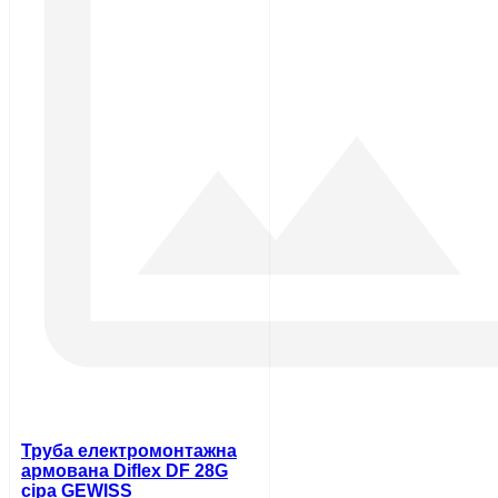
Труба електромонтажна
армована Diflex DF 28G
сіра GEWISS