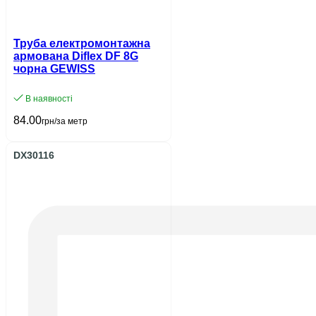
Труба електромонтажна
армована Diflex DF 8G
чорна GEWISS
В наявності
84.00
грн/за метр
DX30116