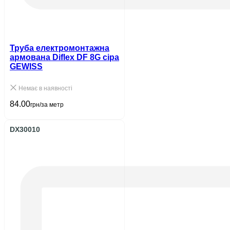
Труба електромонтажна
армована Diflex DF 8G сіра
GEWISS
Немає в наявності
84.00
грн/за метр
DX30010