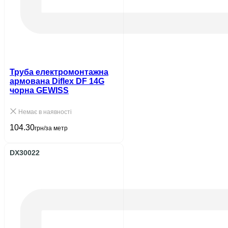
Труба електромонтажна
армована Diflex DF 14G
чорна GEWISS
Немає в наявності
104.30
грн/за метр
DX30022