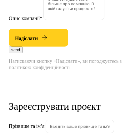
Опис компанії
*
Надіслати
send
Натискаючи кнопку «Надіслати», ви погоджуєтесь з
політикою конфіденційності
Зареєструвати проєкт
Прізвище та імʼя