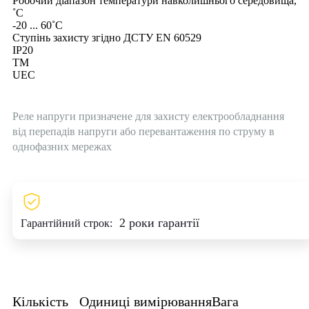
Робочий діапазон температури навколишнього середовища,
˚С
-20 ... 60˚С
Ступінь захисту згідно ДСТУ EN 60529
IP20
ТМ
UEC
Реле напруги призначене для захисту електрообладнання
від перепадів напруги або перевантаження по струму в
однофазних мережах
2 роки гарантії
Гарантійний строк:
Кількість
Одиниці вимірювання
Вага