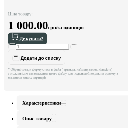
Ціна товару:
1 000.00
грн/за одиницю
Де купити?
Додати до списку
* Обрані товари формуються в файл ( артикул, найменування, кількість)
з можливістю завантаження цього файлу для подальшої покупки в одному з
магазинів наших партнерів
Характеристики
Опис товару