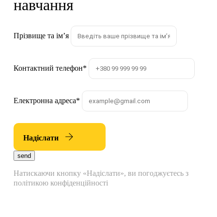
навчання
Прізвище та імʼя
Контактний телефон
*
Електронна адреса
*
Надіслати
send
Натискаючи кнопку «Надіслати», ви погоджуєтесь з
політикою конфіденційності