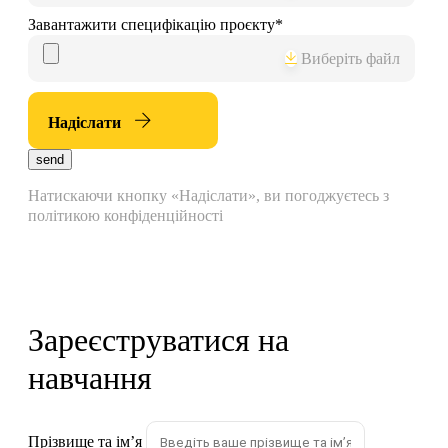
Завантажити специфікацію проєкту
*
Виберіть файл
Надіслати
send
Натискаючи кнопку «Надіслати», ви погоджуєтесь з
політикою конфіденційності
Зареєструватися на
навчання
Прізвище та імʼя