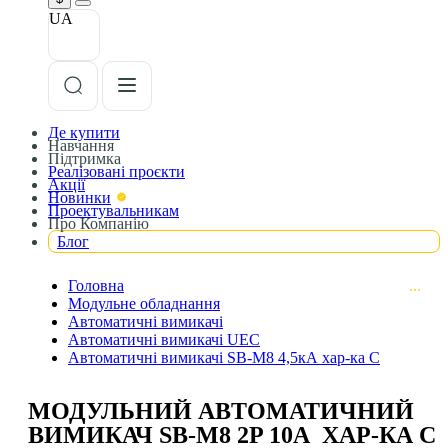
UA
Де купити
Навчання
Підтримка
Реалізовані проєкти
Акції
Новинки
Проектувальникам
Про Компанію
Блог
Головна
Модульне обладнання
Автоматичні вимикачі
Автоматичні вимикачі UEC
Автоматичні вимикачі SB-M8 4,5кА хар-ка C
МОДУЛЬНИЙ АВТОМАТИЧНИЙ
ВИМИКАЧ SB-M8 2P 10A ХАР-КА C