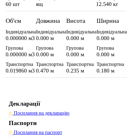
60 шт
ящ
12.540 кг
Об'єм
Довжина
Висота
Ширина
Індивідуальна
Індивідуальна
Індивідуальна
Індивідуальна
0.000000 м3
0.000 м
0.000 м
0.000 м
Групова
Групова
Групова
Групова
0.000000 м3
0.000 м
0.000 м
0.000 м
Транспортна
Транспортна
Транспортна
Транспортна
0.019860 м3
0.470 м
0.235 м
0.180 м
Декларації
Посилання на декларацію
Паспорти
Посилання на паспорт