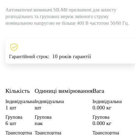
Автоматичні вимикачі SB-M8 призначені для захисту
розподільних та групових мереж змінного струму
номінальною напругою не більше 400 В частотою 50/60 Гц.
10 років гарантії
Гарантійний строк:
Кількість
Одиниці вимірювання
Вага
Індивідуальна
Індивідуальна
Індивідуальна
1 шт
шт
0.000 кг
Групова
Групова
Групова
6 шт
пак
0.000 кг
Транспортна
Транспортна
Транспортна