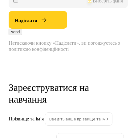
Виберіть файл
Надіслати
send
Натискаючи кнопку «Надіслати», ви погоджуєтесь з
політикою конфіденційності
Зареєструватися на
навчання
Прізвище та імʼя