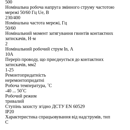
500
Номінальна робоча напруга змінного струму частотою
мережі 50/60 Гц Ue, В
230/400
Номінальна частота мережі, Гц
50/60
Номінальний момент затягування гвинтів контактних
затискачів, Н·м
2
Номінальний робочий струм In, А
10А
Переріз проводу, що приєднується до контактних
затискачів, мм2
1-25
Ремонтопридатність
неремонтопридатні
Робоча температура, ˚С
-40 ... 50˚С
Робочий режим
тривалий
Ступінь захисту згідно ДСТУ EN 60529
IP20
Характеристика спрацьовування від надструмів, тип
C