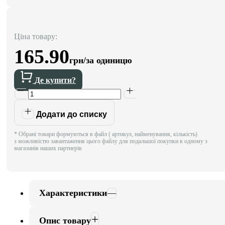
Ціна товару:
165.90
грн/за одиницю
Де купити?
Додати до списку
* Обрані товари формуються в файл ( артикул, найменування, кількість)
з можливістю завантаження цього файлу для подальшої покупки в одному з
магазинів наших партнерів
Характеристики
Опис товару