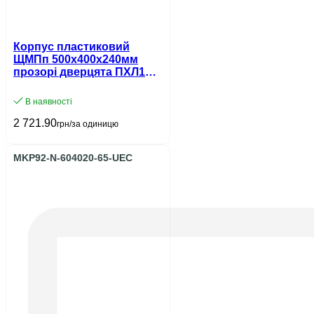
Корпус пластиковий
ЩМПп 500х400х240мм
прозорі дверцята ПХЛ1
IP65 UEC
В наявності
2 721.90
грн/за одиницю
MKP92-N-604020-65-UEC