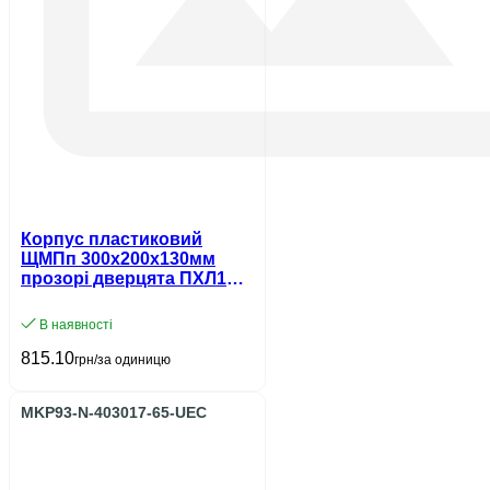
Корпус пластиковий
ЩМПп 300х200х130мм
прозорі дверцята ПХЛ1
IP65 UEC
В наявності
815.10
грн/за одиницю
MKP93-N-403017-65-UEC