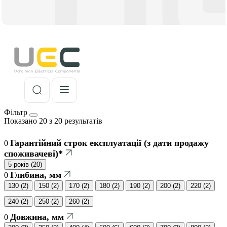
Фільтр
Показано 20 з 20 результатів
Гарантійний строк експлуатації (з дати продажу
0
споживачеві)*
5 років
(
20
)
Глибина, мм
0
130
(
2
)
150
(
2
)
170
(
2
)
180
(
2
)
190
(
2
)
200
(
2
)
220
(
2
)
240
(
2
)
250
(
2
)
260
(
2
)
Довжина, мм
0