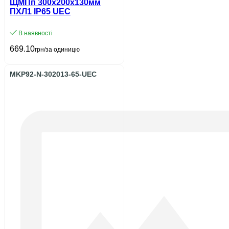
ЩМПп 300х200х130мм
ПХЛ1 IP65 UEC
В наявності
669.10
грн/за одиницю
MKP92-N-302013-65-UEC