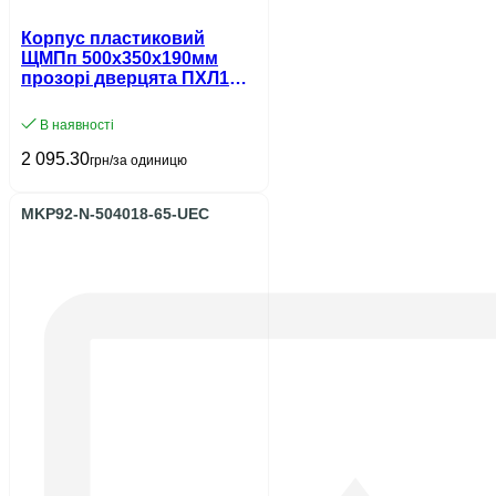
Корпус пластиковий
ЩМПп 500х350х190мм
прозорі дверцята ПХЛ1
IP65 UEC
В наявності
2 095.30
грн/за одиницю
MKP92-N-504018-65-UEC