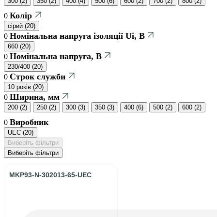
300
(
2
)
350
(
2
)
400
(
4
)
500
(
6
)
600
(
2
)
700
(
2
)
800
(
2
)
Колір
0
сірий
(
20
)
Номінальна напруга ізоляції Ui, В
0
660
(
20
)
Номінальна напруга, В
0
230/400
(
20
)
Строк служби
0
10 років
(
20
)
Ширина, мм
0
200
(
2
)
250
(
2
)
300
(
3
)
350
(
3
)
400
(
6
)
500
(
2
)
600
(
2
)
Виробник
0
UEC
(
20
)
Виберіть фільтри
Виберіть фільтри
MKP93-N-302013-65-UEC