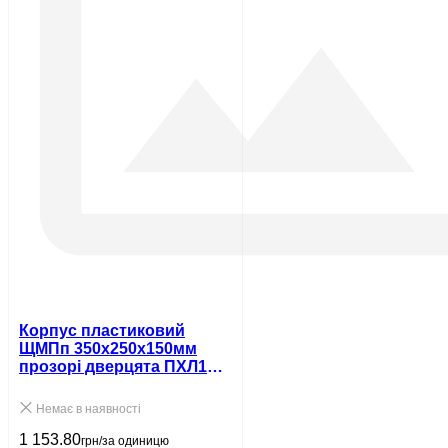
Корпус пластиковий
ЩМПп 350х250х150мм
прозорі дверцята ПХЛ1
IP65 UEC
Немає в наявності
1 153.80
грн/за одиницю