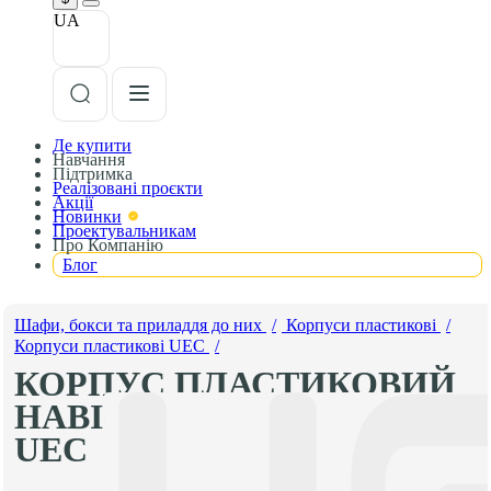
UA
Де купити
Навчання
Підтримка
Реалізовані проєкти
Акції
Новинки
Проектувальникам
Про Компанію
Блог
Шафи, бокси та приладдя до них
/
Корпуси пластикові
/
Корпуси пластикові UEC
/
КОРПУС ПЛАСТИКОВИЙ
НАВІСНИЙ ЩМПП, IP65
UEC