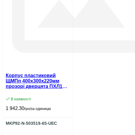
Корпус пластиковий
ЩМПп 400х300х220мм
прозорі дверцята ПХЛ1
IP65 UEC
В наявності
1 942.30
грн/за одиницю
MKP92-N-503519-65-UEC