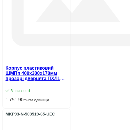
Корпус пластиковий
ЩМПп 400х300х170мм
прозорі дверцята ПХЛ1
IP65 UEC
В наявності
1 751.90
грн/за одиницю
MKP93-N-503519-65-UEC