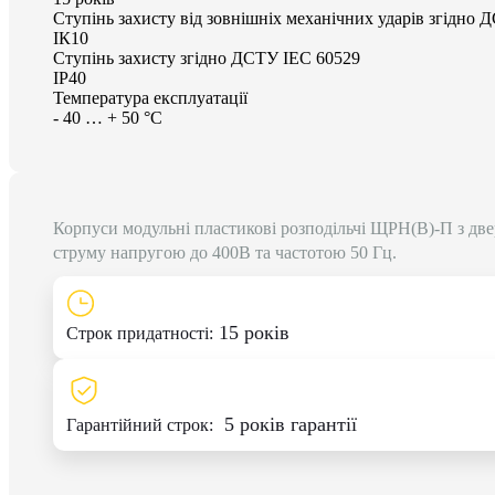
Ступінь захисту від зовнішніх механічних ударів згідно
ІК10
Ступінь захисту згідно ДСТУ IEC 60529
ІР40
Температура експлуатації
- 40 … + 50 °С
Корпуси модульні пластикові розподільчі ЩРН(В)-П з две
струму напругою до 400В та частотою 50 Гц.
15 років
Строк придатності:
5 років гарантії
Гарантійний строк: