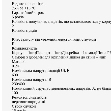
Відносна вологість
75% за +15 °С
Гарантійний строк
5 років
Кількість модульних апаратів, що встановлюються у корп
2
Кількість рядів
1
Клас захисту від ураження електричним струмом
ІІ
Комплектність
Корпус – 1шт;Паспорт – 1шт;Дін-рейка – 1компл;Шина PEN
Саморіз з дюбелем для кріплення ящика до стіни – 4шт.
Маса, кг
0.24
Номінальна напруга ізоляції Ui, В
690
Номінальна напруга, В
230/400
Номінальний струм встановлюваних апаратів, А, не біль
100
Ремонтопридатність
неремонтопридатні
Строк служби
15 років