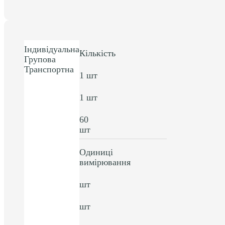
Індивідуальна
Кількість
Групова
Транспортна
1 шт
1 шт
60
шт
Одиниці
вимірювання
шт
шт