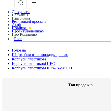
Де купити
Навчання
Підтримка
Реалізовані проєкти
Акції
Новинки
Проектувальникам
Про Компанію
Блог
Головна
Шафи, бокси та приладдя до них
Корпуси пластикові
Корпуси пластикові UEC
Корпуси пластикові IP2x-3x-4x UEC
Топ продажів