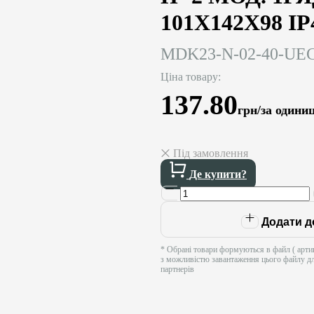
101Х142Х98 I
MDK23-N-02-40-UE
Ціна товару:
137.80
грн/за одини
Під замовлення
Де купити?
Додати д
* Обрані товари формуються в файл ( артик
з можливістю завантаження цього файлу д
партнерів