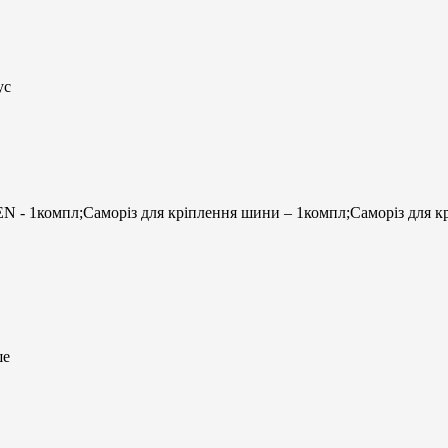
ус
 - 1компл;Саморіз для кріплення шини – 1компл;Саморіз для крі
ше