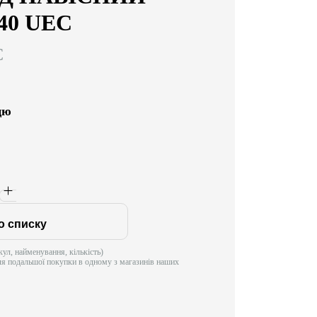
P40 UEC
C
цю
о списку
ул, найменування, кількість)
ля подальшої покупки в одному з магазинів наших