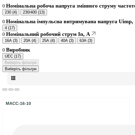
Номінальна робоча напруга змінного струму частот
0
230
(
4
)
230/400
(
13
)
Номінальна імпульсна витримувана напруга Uimp,
0
4
(
17
)
Номінальний робочий струм In, А
0
16A
(
3
)
20A
(
4
)
25A
(
4
)
40A
(
3
)
63A
(
3
)
Виробник
0
UEC
(
17
)
Виберіть фільтри
Виберіть фільтри
MACC-16-10