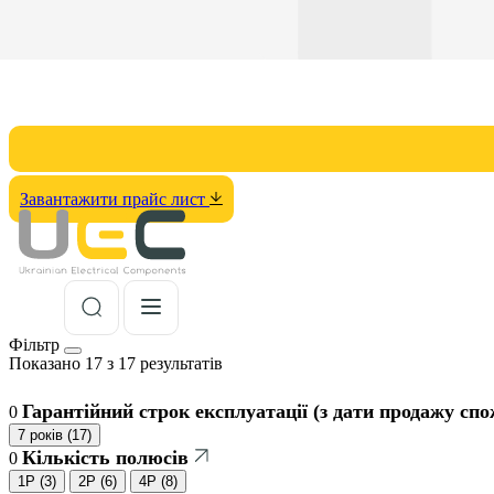
Завантажити прайс лист
Фільтр
Показано 17 з 17 результатів
Гарантійний строк експлуатації (з дати продажу спо
0
7 років
(
17
)
Кількість полюсів
0
1Р
(
3
)
2Р
(
6
)
4Р
(
8
)