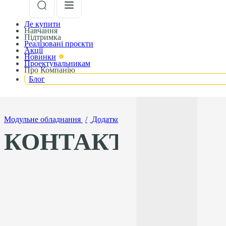
Де купити
Навчання
Підтримка
Реалізовані проєкти
Акції
Новинки
Проектувальникам
Про Компанію
Блог
Модульне обладнання
/
Додаткові модульні пристрої
/
Додатк
КОНТАКТОРИ МО