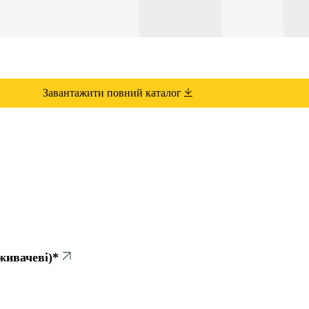
Завантажити повний каталог
живачеві)*