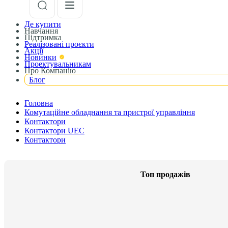
Де купити
Навчання
Підтримка
Реалізовані проєкти
Акції
Новинки
Проектувальникам
Про Компанію
Блог
Головна
Комутаційне обладнання та пристрої управління
Контактори
Контактори UEC
Контактори
Топ продажів