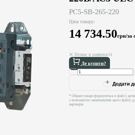
PC5-SB-265-220
Ціна товару:
14 734.50
грн/за
Немає в наявності
Де купити?
Додати д
* Обрані товари формуються в файл ( артик
з можливістю завантаження цього файлу д
партнерів