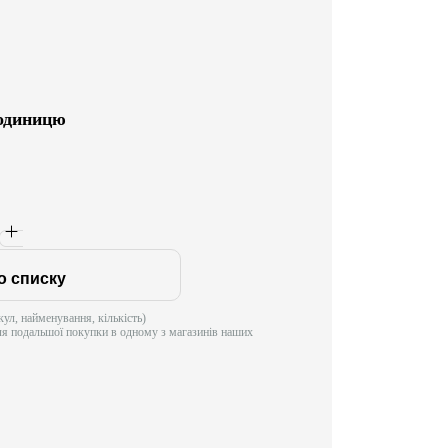
 одиницю
о списку
ул, найменування, кількість)
ля подальшої покупки в одному з магазинів наших