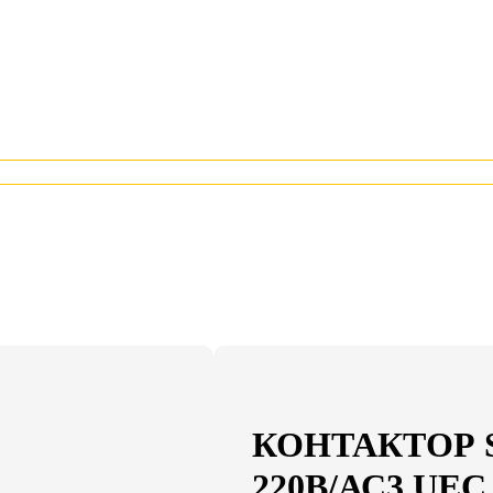
КОНТАКТОР S
220В/АС3 UEC