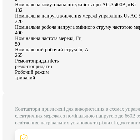
Номінальна комутована потужність при AC-3 400В, кВт
132
Номінальна напруга живлення мережі управління Us AC 
220
Номінальна робоча напруга змінного струму частотою мер
400
Номінальна частота мережі, Гц
50
Номінальний робочий струм In, А
265
Ремонтопридатність
ремонтопридатні
Робочий режим
тривалий
Контактори призначені для використання в схемах управ
електричних мережах з номінальною напругою до 660В зм
освітлення, нагрівальних установок та різних індуктивни