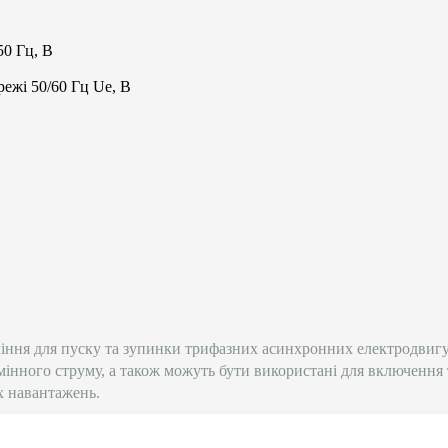
50 Гц, В
ежі 50/60 Гц Ue, В
ління для пуску та зупинки трифазних асинхронних електродвигу
інного струму, а також можуть бути використані для включення 
х навантажень.