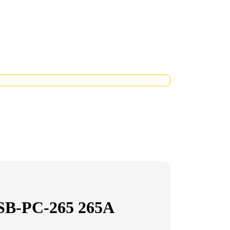
B-РC-265 265А