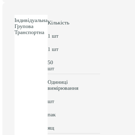
Індивідуальна
Кількість
Групова
Транспортна
1 шт
1 шт
50
шт
Одиниці
вимірювання
шт
пак
ящ