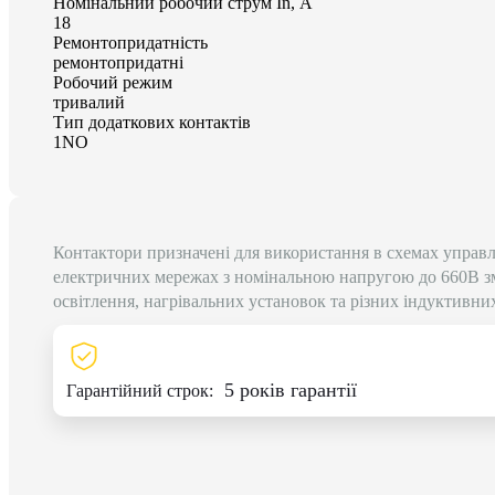
Номінальний робочий струм In, А
18
Ремонтопридатність
ремонтопридатні
Робочий режим
тривалий
Тип додаткових контактів
1NO
Контактори призначені для використання в схемах управ
електричних мережах з номінальною напругою до 660В зм
освітлення, нагрівальних установок та різних індуктивни
5 років гарантії
Гарантійний строк: