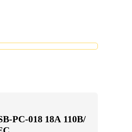
-РC-018 18А 110В/
EC