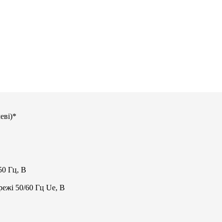
еві)*
50 Гц, В
ежі 50/60 Гц Ue, В