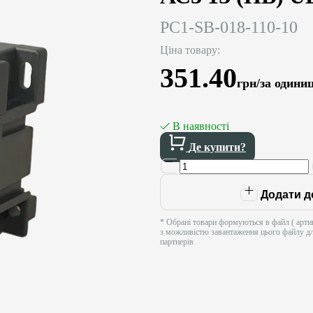
PC1-SB-018-110-10
Ціна товару:
351.40
грн/за одини
В наявності
Де купити?
Додати д
* Обрані товари формуються в файл ( артик
з можливістю завантаження цього файлу д
партнерів