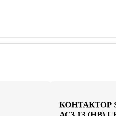
КОНТАКТОР SB
АС3 1З (НВ) U