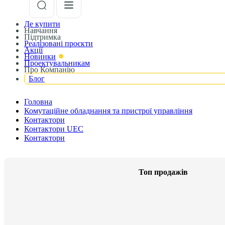
Де купити
Навчання
Підтримка
Реалізовані проєкти
Акції
Новинки
Проектувальникам
Про Компанію
Блог
Головна
Комутаційне обладнання та пристрої управління
Контактори
Контактори UEC
Контактори
Топ продажів