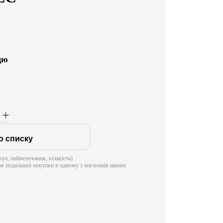
цю
о списку
ул, найменування, кількість)
ля подальшої покупки в одному з магазинів наших