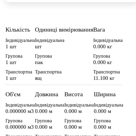
Кількість
Одиниці вимірювання
Вага
Індивідуальна
Індивідуальна
Індивідуальна
1 шт
шт
0.000 кг
Групова
Групова
Групова
1 шт
пак
0.000 кг
Транспортна
Транспортна
Транспортна
1 шт
ящ
11.100 кг
Об'єм
Довжина
Висота
Ширина
Індивідуальна
Індивідуальна
Індивідуальна
Індивідуальна
0.000000 м3
0.000 м
0.000 м
0.000 м
Групова
Групова
Групова
Групова
0.000000 м3
0.000 м
0.000 м
0.000 м