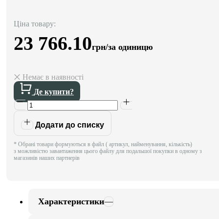
Ціна товару:
23 766.10
грн/за одиницю
Немає в наявності
Де купити?
Додати до списку
* Обрані товари формуються в файл ( артикул, найменування, кількість)
з можливістю завантаження цього файлу для подальшої покупки в одному з
магазинів наших партнерів
Характеристики