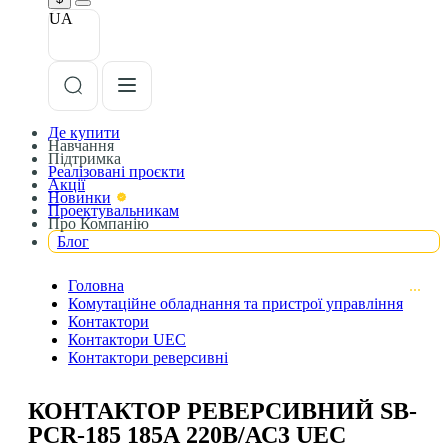
UA
Де купити
Навчання
Підтримка
Реалізовані проєкти
Акції
Новинки
Проектувальникам
Про Компанію
Блог
Головна
Комутаційне обладнання та пристрої управління
Контактори
Контактори UEC
Контактори реверсивні
КОНТАКТОР РЕВЕРСИВНИЙ SB-
РCR-185 185А 220В/АС3 UEC