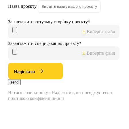
Назва проєкту
Завантажити титульну сторінку проєкту
*
Виберіть файл
Завантажити специфікацію проєкту
*
Виберіть файл
Надіслати
send
Натискаючи кнопку «Надіслати», ви погоджуєтесь з
політикою конфіденційності