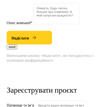
Опис компанії
*
Надіслати
send
Натискаючи кнопку «Надіслати», ви погоджуєтесь з
політикою конфіденційності
Зареєструвати проєкт
Прізвище та імʼя