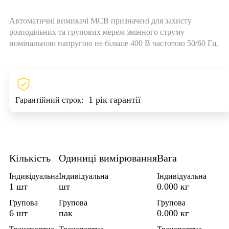
Автоматичні вимикачі МСВ призначені для захисту
розподільних та групових мереж змінного струму
номінальною напругою не більше 400 В частотою 50/60 Гц.
1 рік гарантії
Гарантійний строк:
Кількість
Одиниці вимірювання
Вага
Індивідуальна
Індивідуальна
Індивідуальна
1 шт
шт
0.000 кг
Групова
Групова
Групова
6 шт
пак
0.000 кг