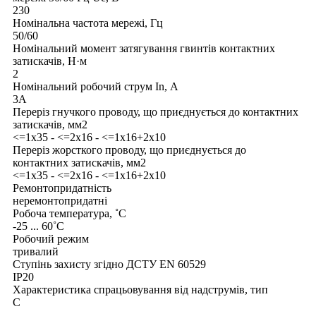
230
Номінальна частота мережі, Гц
50/60
Номінальний момент затягування гвинтів контактних
затискачів, Н·м
2
Номінальний робочий струм In, А
3A
Переріз гнучкого проводу, що приєднується до контактних
затискачів, мм2
<=1x35 - <=2x16 - <=1x16+2x10
Переріз жорсткого проводу, що приєднується до
контактних затискачів, мм2
<=1x35 - <=2x16 - <=1x16+2x10
Ремонтопридатність
неремонтопридатні
Робоча температура, ˚С
-25 ... 60˚С
Робочий режим
тривалий
Ступінь захисту згідно ДСТУ EN 60529
IP20
Характеристика спрацьовування від надструмів, тип
C