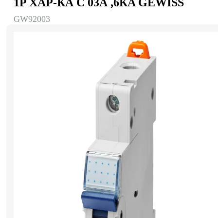
1P ХАР-КА C 03А ,6КA GEWISS
GW92003