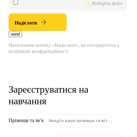
Виберіть файл
Надіслати
send
Натискаючи кнопку «Надіслати», ви погоджуєтесь з
політикою конфіденційності
Зареєструватися на
навчання
Прізвище та імʼя