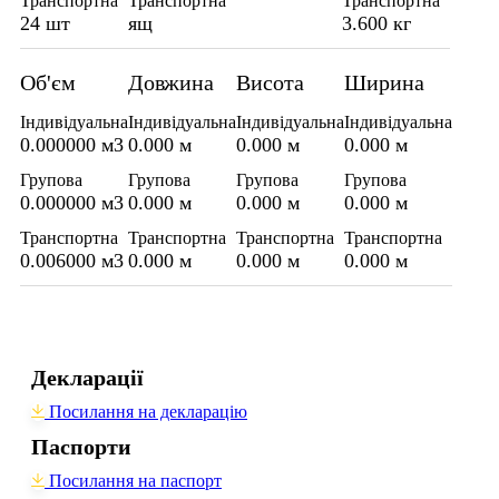
Транспортна
Транспортна
Транспортна
24 шт
ящ
3.600 кг
Об'єм
Довжина
Висота
Ширина
Індивідуальна
Індивідуальна
Індивідуальна
Індивідуальна
0.000000 м3
0.000 м
0.000 м
0.000 м
Групова
Групова
Групова
Групова
0.000000 м3
0.000 м
0.000 м
0.000 м
Транспортна
Транспортна
Транспортна
Транспортна
0.006000 м3
0.000 м
0.000 м
0.000 м
Декларації
Посилання на декларацію
Паспорти
Посилання на паспорт