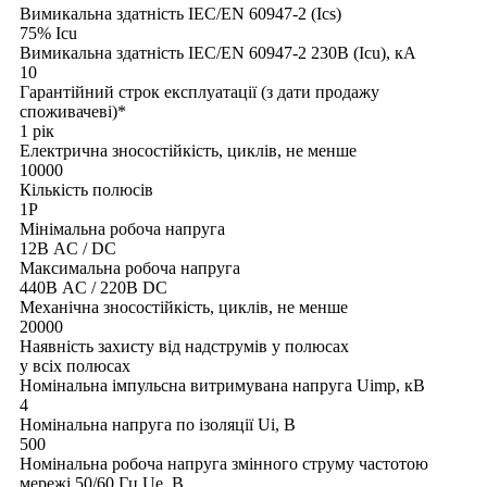
Вимикальна здатність IEC/EN 60947-2 (Ics)
75% Icu
Вимикальна здатність IEC/EN 60947-2 230В (Icu), кА
10
Гарантійний строк експлуатації (з дати продажу
споживачеві)*
1 рік
Електрична зносостійкість, циклів, не менше
10000
Кількість полюсів
1Р
Мінімальна робоча напруга
12В AC / DC
Максимальна робоча напруга
440В AC / 220В DC
Механічна зносостійкість, циклів, не менше
20000
Наявність захисту від надструмів у полюсах
у всіх полюсах
Номінальна імпульсна витримувана напруга Uimp, кВ
4
Номінальна напруга по ізоляції Uі, В
500
Номінальна робоча напруга змінного струму частотою
мережі 50/60 Гц Ue, В