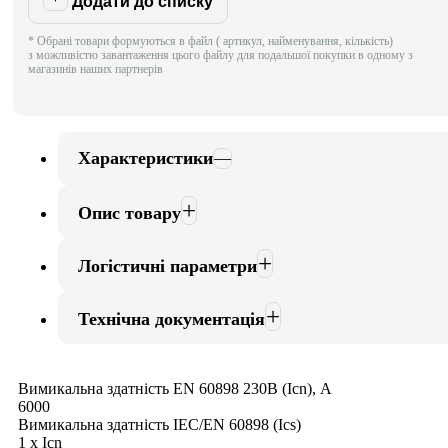
Додати до списку
* Обрані товари формуються в файл ( артикул, найменування, кількість)
з можливістю завантаження цього файлу для подальшої покупки в одному з
магазинів наших партнерів
Характеристики
Опис товару
Логістичні параметри
Технічна документація
Вимикальна здатність EN 60898 230В (Icn), А
6000
Вимикальна здатність IEC/EN 60898 (Ics)
1 х Icn