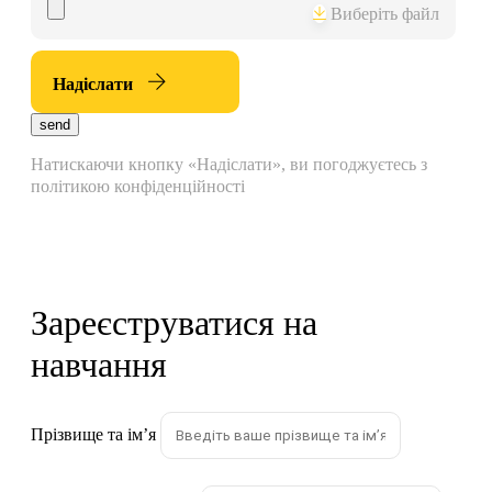
Виберіть файл
Надіслати
send
Натискаючи кнопку «Надіслати», ви погоджуєтесь з
політикою конфіденційності
Зареєструватися на
навчання
Прізвище та імʼя