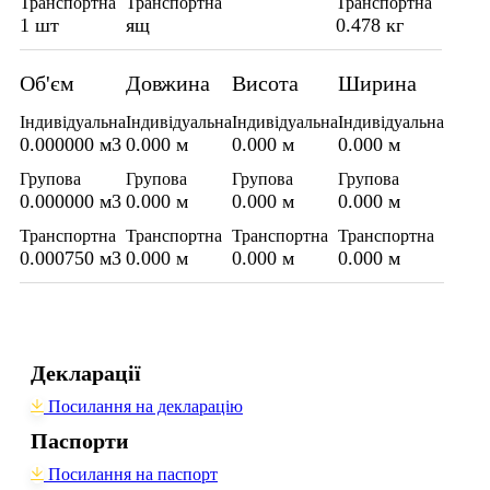
Транспортна
Транспортна
Транспортна
1 шт
ящ
0.478 кг
Об'єм
Довжина
Висота
Ширина
Індивідуальна
Індивідуальна
Індивідуальна
Індивідуальна
0.000000 м3
0.000 м
0.000 м
0.000 м
Групова
Групова
Групова
Групова
0.000000 м3
0.000 м
0.000 м
0.000 м
Транспортна
Транспортна
Транспортна
Транспортна
0.000750 м3
0.000 м
0.000 м
0.000 м
Декларації
Посилання на декларацію
Паспорти
Посилання на паспорт