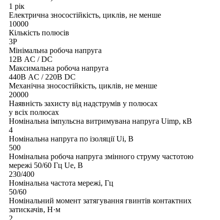
1 рік
Електрична зносостійкість, циклів, не менше
10000
Кількість полюсів
3Р
Мінімальна робоча напруга
12В AC / DC
Максимальна робоча напруга
440В AC / 220В DC
Механічна зносостійкість, циклів, не менше
20000
Наявність захисту від надструмів у полюсах
у всіх полюсах
Номінальна імпульсна витримувана напруга Uimp, кВ
4
Номінальна напруга по ізоляції Uі, В
500
Номінальна робоча напруга змінного струму частотою
мережі 50/60 Гц Ue, В
230/400
Номінальна частота мережі, Гц
50/60
Номінальний момент затягування гвинтів контактних
затискачів, Н·м
2