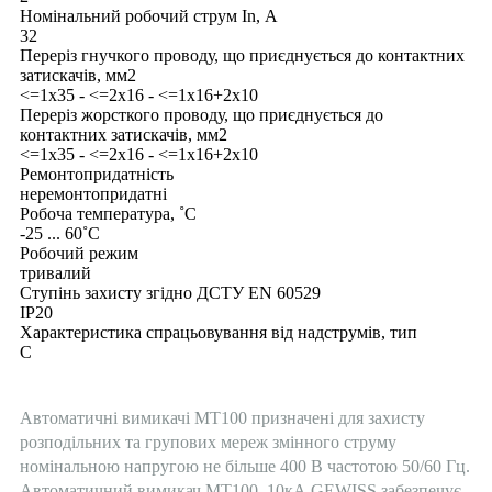
Номінальний робочий струм In, А
32
Переріз гнучкого проводу, що приєднується до контактних
затискачів, мм2
<=1x35 - <=2x16 - <=1x16+2x10
Переріз жорсткого проводу, що приєднується до
контактних затискачів, мм2
<=1x35 - <=2x16 - <=1x16+2x10
Ремонтопридатність
неремонтопридатні
Робоча температура, ˚С
-25 ... 60˚С
Робочий режим
тривалий
Ступінь захисту згідно ДСТУ EN 60529
IP20
Характеристика спрацьовування від надструмів, тип
C
Автоматичні вимикачі MT100 призначені для захисту
розподільних та групових мереж змінного струму
номінальною напругою не більше 400 В частотою 50/60 Гц.
Автоматичний вимикач MT100, 10кА GEWISS забезпечує