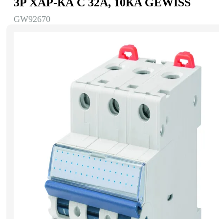
3P ХАР-КА C 32А, 10КA GEWISS
GW92670