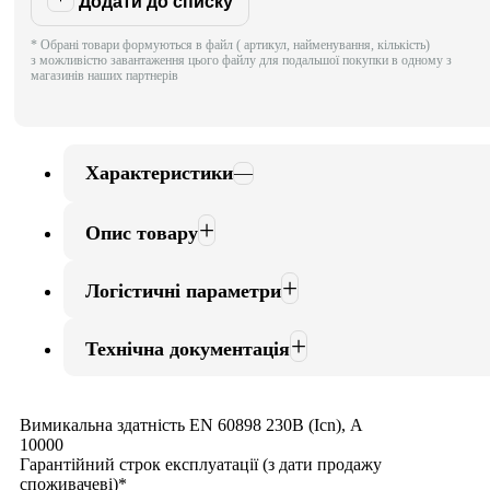
Додати до списку
* Обрані товари формуються в файл ( артикул, найменування, кількість)
з можливістю завантаження цього файлу для подальшої покупки в одному з
магазинів наших партнерів
Характеристики
Опис товару
Логістичні параметри
Технічна документація
Вимикальна здатність EN 60898 230В (Icn), А
10000
Гарантійний строк експлуатації (з дати продажу
споживачеві)*