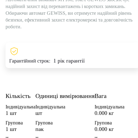
надійний захист від перевантажень і коротких замикань.
Обираючи автомат GEWISS, ви отримуєте надійний рівень
безпеки, ефективний захист електромережі та довговічність
роботи.
1 рік гарантії
Гарантійний строк:
Кількість
Одиниці вимірювання
Вага
Індивідуальна
Індивідуальна
Індивідуальна
1 шт
шт
0.000 кг
Групова
Групова
Групова
1 шт
пак
0.000 кг