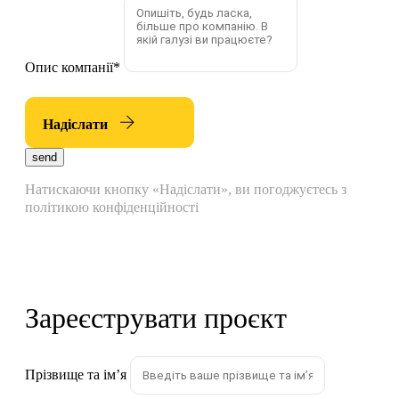
Опис компанії
*
Надіслати
send
Натискаючи кнопку «Надіслати», ви погоджуєтесь з
політикою конфіденційності
Зареєструвати проєкт
Прізвище та імʼя