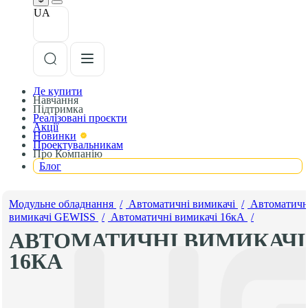
UA
Де купити
Навчання
Підтримка
Реалізовані проєкти
Акції
Новинки
Проектувальникам
Про Компанію
Блог
Модульне обладнання
/
Автоматичні вимикачі
/
Автоматичн
вимикачі GEWISS
/
Автоматичні вимикачі 16кА
/
АВТОМАТИЧНІ ВИМИКАЧІ
16КА ХАРАКТЕРИСТИКА C