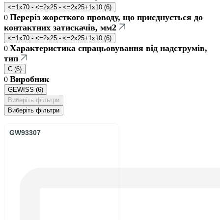
<=1x70 - <=2x25 - <=2x25+1x10
(
6
)
Переріз жорсткого проводу, що приєднується до
0
контактних затискачів, мм2
<=1x70 - <=2x25 - <=2x25+1x10
(
6
)
Характеристика спрацьовування від надструмів,
0
тип
C
(
6
)
Виробник
0
GEWISS
(
6
)
Виберіть фільтри
Виберіть фільтри
GW93307