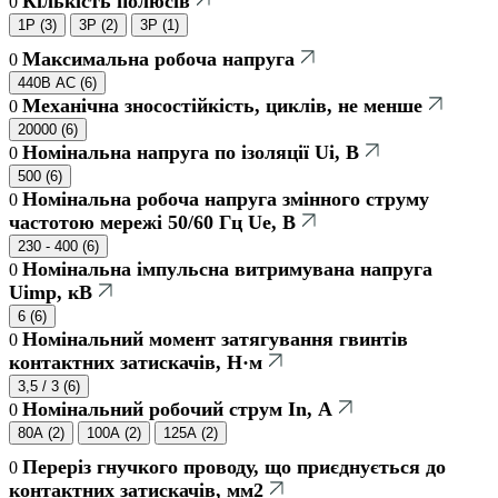
Кількість полюсів
0
1Р
(
3
)
3P
(
2
)
3Р
(
1
)
Максимальна робоча напруга
0
440В AC
(
6
)
Механічна зносостійкість, циклів, не менше
0
20000
(
6
)
Номінальна напруга по ізоляції Uі, В
0
500
(
6
)
Номінальна робоча напруга змінного струму
0
частотою мережі 50/60 Гц Ue, В
230 - 400
(
6
)
Номінальна імпульсна витримувана напруга
0
Uimp, кВ
6
(
6
)
Номінальний момент затягування гвинтів
0
контактних затискачів, Н·м
3,5 / 3
(
6
)
Номінальний робочий струм In, А
0
80A
(
2
)
100A
(
2
)
125A
(
2
)
Переріз гнучкого проводу, що приєднується до
0
контактних затискачів, мм2