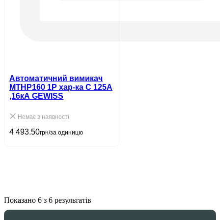
Автоматичний вимикач
MTHP160 1P хар-ка C 125А
,16кA GEWISS
Немає в наявності
4 493.50
грн/за одиницю
Показано 6 з 6 результатів