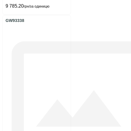
9 785.20
грн/за одиницю
GW93338