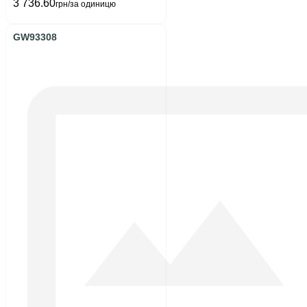
3 736.60
грн/за одиницю
GW93308