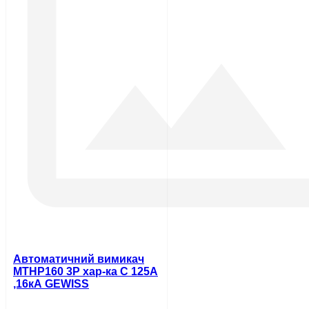
Автоматичний вимикач
MTHP160 3P хар-ка C 125А
,16кA GEWISS