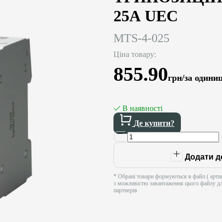
25А UEC
MTS-4-025
Ціна товару:
855.90
грн/за одини
В наявності
Де купити?
Додати д
* Обрані товари формуються в файл ( артик
з можливістю завантаження цього файлу д
партнерів