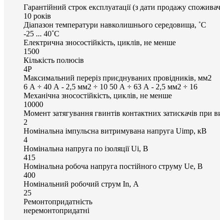
Гарантійний строк експлуатації (з дати продажу споживач
10 років
Діапазон температури навколишнього середовища, ˚С
-25 ... 40˚С
Електрична зносостійкість, циклів, не менше
1500
Кількість полюсів
4P
Максимальний переріз приєднуваних провідників, мм2
6 А ÷ 40 А - 2,5 мм2 ÷ 10 50 А ÷ 63 А - 2,5 мм2 ÷ 16
Механічна зносостійкість, циклів, не менше
10000
Момент затягування гвинтів контактних затискачів при в
2
Номінальна імпульсна витримувана напруга Uimp, кВ
4
Номінальна напруга по ізоляції Uі, В
415
Номінальна робоча напруга постійного струму Ue, В
400
Номінальний робочий струм In, А
25
Ремонтопридатність
неремонтопридатні