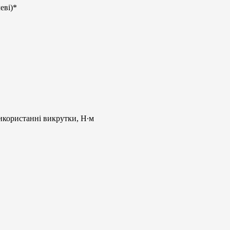
еві)*
икористанні викрутки, Н∙м