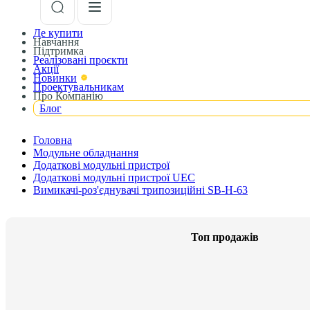
Де купити
Навчання
Підтримка
Реалізовані проєкти
Акції
Новинки
Проектувальникам
Про Компанію
Блог
Головна
Модульне обладнання
Додаткові модульні пристрої
Додаткові модульні пристрої UEC
Вимикачі-роз'єднувачі трипозиційні SB-H-63
Топ продажів