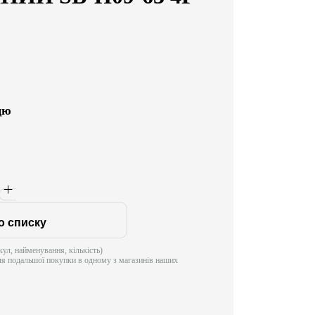
цю
о списку
ул, найменування, кількість)
ля подальшої покупки в одному з магазинів наших