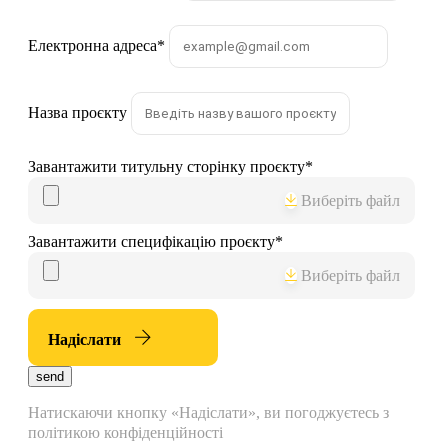
Електронна адреса
*
Назва проєкту
Завантажити титульну сторінку проєкту
*
Виберіть файл
Завантажити специфікацію проєкту
*
Виберіть файл
Надіслати
send
Натискаючи кнопку «Надіслати», ви погоджуєтесь з
політикою конфіденційності