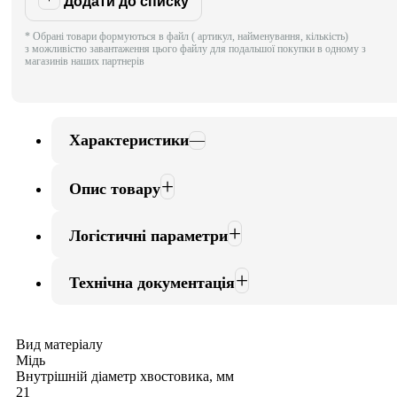
Додати до списку
* Обрані товари формуються в файл ( артикул, найменування, кількість)
з можливістю завантаження цього файлу для подальшої покупки в одному з
магазинів наших партнерів
Характеристики
Опис товару
Логістичні параметри
Технічна документація
Вид матеріалу
Мідь
Внутрішній діаметр хвостовика, мм
21