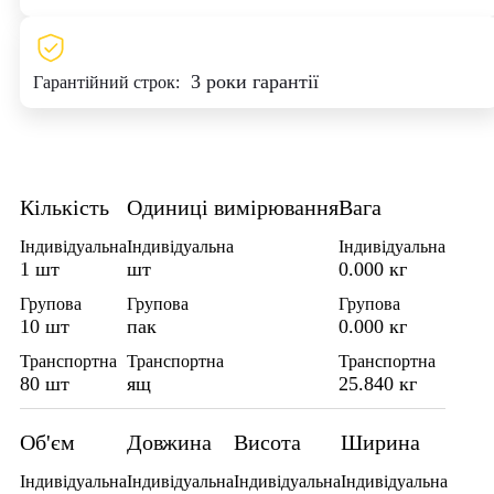
3 роки гарантії
Гарантійний строк:
Кількість
Одиниці вимірювання
Вага
Індивідуальна
Індивідуальна
Індивідуальна
1 шт
шт
0.000 кг
Групова
Групова
Групова
10 шт
пак
0.000 кг
Транспортна
Транспортна
Транспортна
80 шт
ящ
25.840 кг
Об'єм
Довжина
Висота
Ширина
Індивідуальна
Індивідуальна
Індивідуальна
Індивідуальна