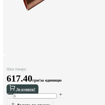
Ціна товару:
617.40
грн/за одиницю
Де купити?