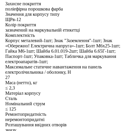
Захисне покриття
поліефірна порошкова фарба
Значення для корпусу типу
ЩРв-12
Колір покриття
зазначений на маркувальній етикетці
Комплектність
Корпус металевий-1шт; Знак "Заземлення"-1шт; Знак
«Обережно! Електрична напруга»-1шт; Болт М6х25-1шт;
Гайка М6-1шт; Шайба 6.01.019-2шт; Шайба 6.65Г-1шт;
Паспорт-1шт; Упаковка-1шт; Табличка для маркування
електроапаратів-1шт;
Максимальне статичне навантаження на панель
електролічильника / оболонку, Н
27
Маса (нетто), кг
≤ 2,3
Матеріал корпусу
Сталь
Номінальний струм
≤ 125
Ремонтопридатність
неремонтопридатні
Розташування ввідних отворів
знизу