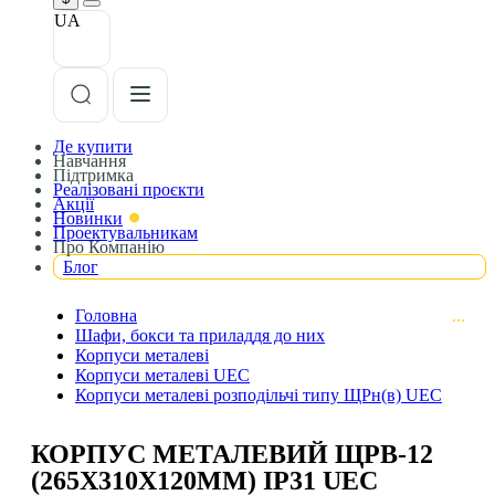
UA
Де купити
Навчання
Підтримка
Реалізовані проєкти
Акції
Новинки
Проектувальникам
Про Компанію
Блог
Головна
Шафи, бокси та приладдя до них
Корпуси металеві
Корпуси металеві UEC
Корпуси металеві розподільчі типу ЩРн(в) UEC
КОРПУС МЕТАЛЕВИЙ ЩРВ-12
(265Х310Х120ММ) IP31 UEC