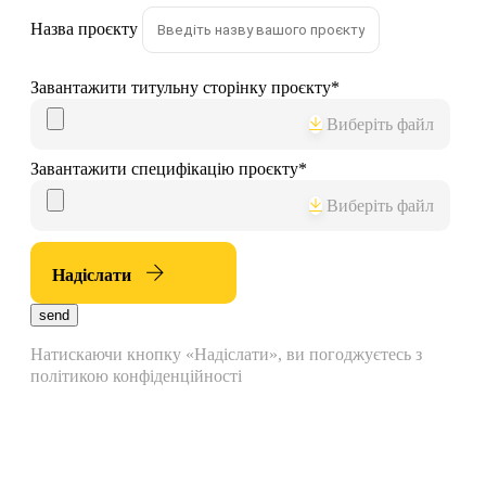
Назва проєкту
Завантажити титульну сторінку проєкту
*
Виберіть файл
Завантажити специфікацію проєкту
*
Виберіть файл
Надіслати
send
Натискаючи кнопку «Надіслати», ви погоджуєтесь з
політикою конфіденційності