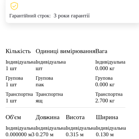
3 роки гарантії
Гарантійний строк:
Кількість
Одиниці вимірювання
Вага
Індивідуальна
Індивідуальна
Індивідуальна
1 шт
шт
0.000 кг
Групова
Групова
Групова
1 шт
пак
0.000 кг
Транспортна
Транспортна
Транспортна
1 шт
ящ
2.700 кг
Об'єм
Довжина
Висота
Ширина
Індивідуальна
Індивідуальна
Індивідуальна
Індивідуальна
0.000000 м3
0.270 м
0.315 м
0.130 м