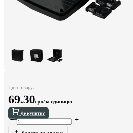
Ціна товару:
69.30
грн/за одиницю
Де купити?