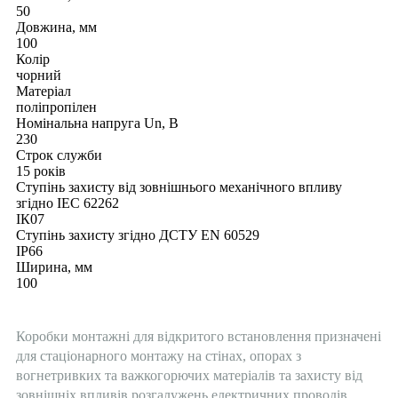
50
Довжина, мм
100
Колір
чорний
Матеріал
поліпропілен
Номінальна напруга Un, В
230
Строк служби
15 років
Ступінь захисту від зовнішнього механічного впливу
згідно IEC 62262
ІК07
Ступінь захисту згідно ДСТУ EN 60529
IP66
Ширина, мм
100
Коробки монтажні для відкритого встановлення призначені
для стаціонарного монтажу на стінах, опорах з
вогнетривких та важкогорючих матеріалів та захисту від
зовнішніх впливів розгалужень електричних проводів