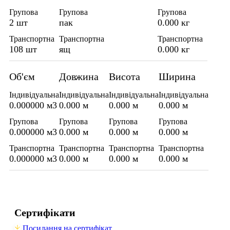
Групова
Групова
Групова
2 шт
пак
0.000 кг
Транспортна
Транспортна
Транспортна
108 шт
ящ
0.000 кг
Об'єм
Довжина
Висота
Ширина
Індивідуальна
Індивідуальна
Індивідуальна
Індивідуальна
0.000000 м3
0.000 м
0.000 м
0.000 м
Групова
Групова
Групова
Групова
0.000000 м3
0.000 м
0.000 м
0.000 м
Транспортна
Транспортна
Транспортна
Транспортна
0.000000 м3
0.000 м
0.000 м
0.000 м
Сертифікати
Посилання на сертифікат