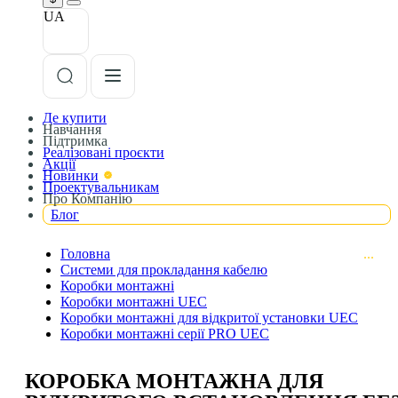
UA
Де купити
Навчання
Підтримка
Реалізовані проєкти
Акції
Новинки
Проектувальникам
Про Компанію
Блог
Головна
Системи для прокладання кабелю
Коробки монтажні
Коробки монтажні UEC
Коробки монтажні для відкритої установки UEC
Коробки монтажні серії PRO UEC
КОРОБКА МОНТАЖНА ДЛЯ