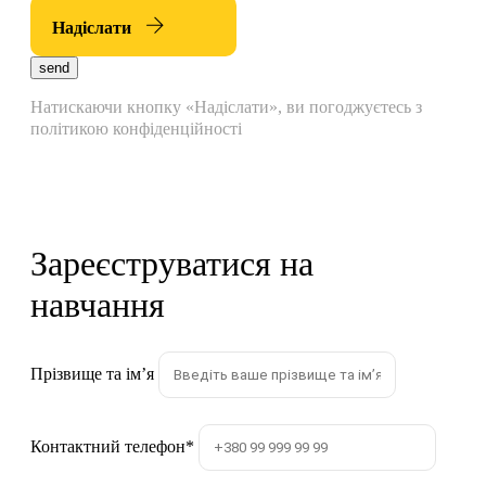
Надіслати
send
Натискаючи кнопку «Надіслати», ви погоджуєтесь з
політикою конфіденційності
Зареєструватися на
навчання
Прізвище та імʼя
Контактний телефон
*