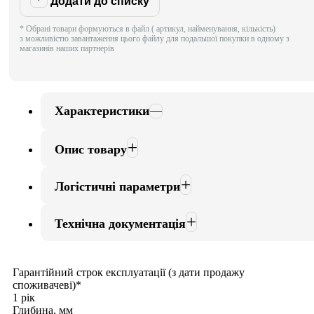
Додати до списку
* Обрані товари формуються в файл ( артикул, найменування, кількість)
з можливістю завантаження цього файлу для подальшої покупки в одному з
магазинів наших партнерів
Характеристики
Опис товару
Логістичні параметри
Технічна документація
Гарантійний строк експлуатації (з дати продажу
споживачеві)*
1 рік
Глибина, мм