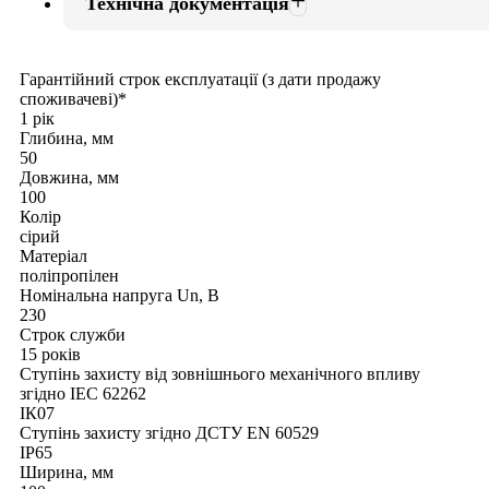
Технічна документація
Гарантійний строк експлуатації (з дати продажу
споживачеві)*
1 рік
Глибина, мм
50
Довжина, мм
100
Колір
сірий
Матеріал
поліпропілен
Номінальна напруга Un, В
230
Строк служби
15 років
Ступінь захисту від зовнішнього механічного впливу
згідно IEC 62262
ІК07
Ступінь захисту згідно ДСТУ EN 60529
IP65
Ширина, мм