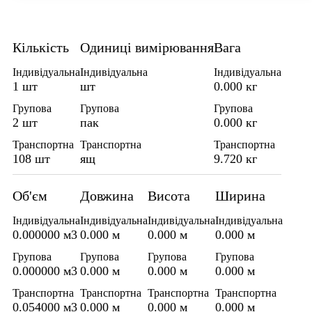
Кількість
Одиниці вимірювання
Вага
Індивідуальна
Індивідуальна
Індивідуальна
1 шт
шт
0.000 кг
Групова
Групова
Групова
2 шт
пак
0.000 кг
Транспортна
Транспортна
Транспортна
108 шт
ящ
9.720 кг
Об'єм
Довжина
Висота
Ширина
Індивідуальна
Індивідуальна
Індивідуальна
Індивідуальна
0.000000 м3
0.000 м
0.000 м
0.000 м
Групова
Групова
Групова
Групова
0.000000 м3
0.000 м
0.000 м
0.000 м
Транспортна
Транспортна
Транспортна
Транспортна
0.054000 м3
0.000 м
0.000 м
0.000 м