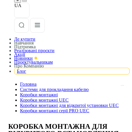
UA
Де купити
Навчання
Підтримка
Реалізовані проєкти
Акції
Новинки
Проектувальникам
Про Компанію
Блог
Головна
Системи для прокладання кабелю
Коробки монтажні
Коробки монтажні UEC
Коробки монтажні для відкритої установки UEC
Коробки монтажні серії PRO UEC
КОРОБКА МОНТАЖНА ДЛЯ