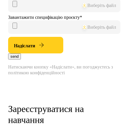
Виберіть файл
Завантажити специфікацію проєкту
*
Виберіть файл
Надіслати
send
Натискаючи кнопку «Надіслати», ви погоджуєтесь з
політикою конфіденційності
Зареєструватися на
навчання