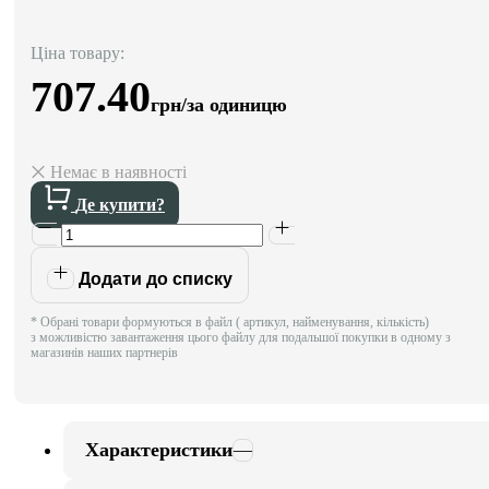
Ціна товару:
707.40
грн/за одиницю
Немає в наявності
Де купити?
Додати до списку
* Обрані товари формуються в файл ( артикул, найменування, кількість)
з можливістю завантаження цього файлу для подальшої покупки в одному з
магазинів наших партнерів
Характеристики