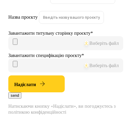
Назва проєкту
Завантажити титульну сторінку проєкту
*
Виберіть файл
Завантажити специфікацію проєкту
*
Виберіть файл
Надіслати
send
Натискаючи кнопку «Надіслати», ви погоджуєтесь з
політикою конфіденційності