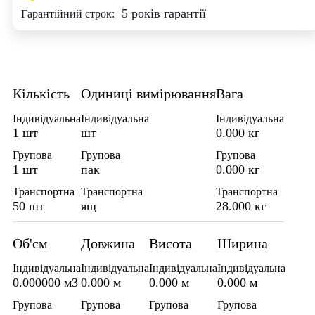
5 років гарантії
Гарантійний строк:
Кількість
Одиниці вимірювання
Вага
Індивідуальна
Індивідуальна
Індивідуальна
1 шт
шт
0.000 кг
Групова
Групова
Групова
1 шт
пак
0.000 кг
Транспортна
Транспортна
Транспортна
50 шт
ящ
28.000 кг
Об'єм
Довжина
Висота
Ширина
Індивідуальна
Індивідуальна
Індивідуальна
Індивідуальна
0.000000 м3
0.000 м
0.000 м
0.000 м
Групова
Групова
Групова
Групова