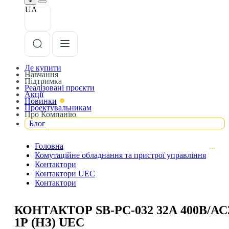
UA
Де купити
Навчання
Підтримка
Реалізовані проєкти
Акції
Новинки
Проектувальникам
Про Компанію
Блог
Головна
Комутаційне обладнання та пристрої управління
Контактори
Контактори UEC
Контактори
КОНТАКТОР SB-РC-032 32А 400В/АС
1Р (НЗ) UEC