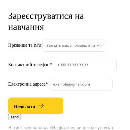
Зареєструватися на
навчання
Прізвище та імʼя
Контактний телефон
*
Електронна адреса
*
Надіслати
send
Натискаючи кнопку «Надіслати», ви погоджуєтесь з